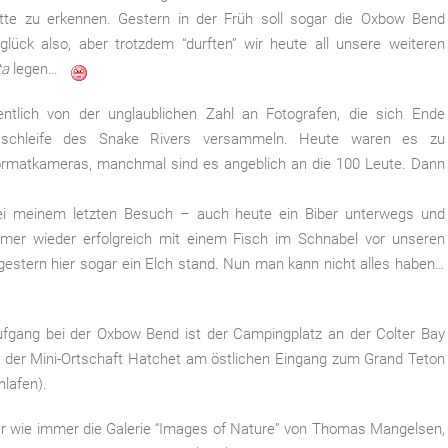
tte zu erkennen. Gestern in der Früh soll sogar die Oxbow Bend
glück also, aber trotzdem “durften” wir heute all unsere weiteren
ta
legen…
tlich von der unglaublichen Zahl an Fotografen, die sich Ende
schleife des Snake Rivers versammeln. Heute waren es zu
formatkameras, manchmal sind es angeblich an die 100 Leute. Dann
ei meinem letzten Besuch – auch heute ein Biber unterwegs und
er wieder erfolgreich mit einem Fisch im Schnabel vor unseren
 gestern hier sogar ein Elch stand. Nun man kann nicht alles haben…
gang bei der Oxbow Bend ist der Campingplatz an der Colter Bay
in der Mini-Ortschaft Hatchet am östlichen Eingang zum Grand Teton
lafen).
ar wie immer die Galerie “Images of Nature” von Thomas Mangelsen,