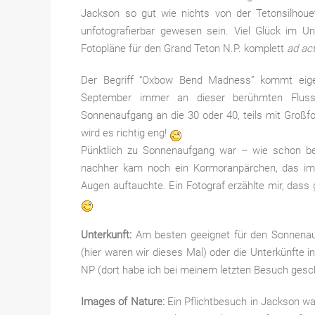
Jackson so gut wie nichts von der Tetonsilhoue
unfotografierbar gewesen sein. Viel Glück im Un
Fotopläne für den Grand Teton N.P. komplett
ad ac
Der Begriff “Oxbow Bend Madness” kommt eigen
September immer an dieser berühmten Fluss
Sonnenaufgang an die 30 oder 40, teils mit Groß
wird es richtig eng!
Pünktlich zu Sonnenaufgang war – wie schon b
nachher kam noch ein Kormoranpärchen, das imm
Augen auftauchte. Ein Fotograf erzählte mir, dass
Unterkunft:
Am besten geeignet für den Sonnenauf
(hier waren wir dieses Mal) oder die Unterkünfte 
NP (dort habe ich bei meinem letzten Besuch gesch
Images of Nature:
Ein Pflichtbesuch in Jackson w