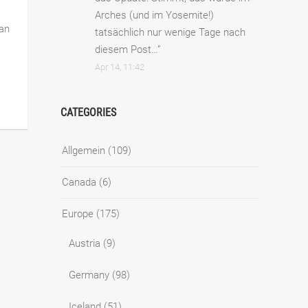
Arches (und im Yosemite!)
an
tatsächlich nur wenige Tage nach
diesem Post…
”
Apr 14, 11:42
CATEGORIES
Allgemein
(109)
Canada
(6)
Europe
(175)
Austria
(9)
Germany
(98)
Iceland
(51)