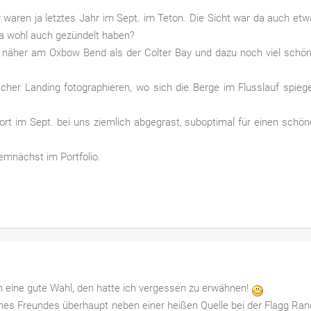
 waren ja letztes Jahr im Sept. im Teton. Die Sicht war da auch et
da wohl auch gezündelt haben?
 näher am Oxbow Bend als der Colter Bay und dazu noch viel schö
er Landing fotographieren, wo sich die Berge im Flusslauf spiege
t im Sept. bei uns ziemlich abgegrast, suboptimal für einen schö
emnächst im Portfolio.
ch eine gute Wahl, den hatte ich vergessen zu erwähnen!
ines Freundes überhaupt neben einer heißen Quelle bei der Flagg Ra