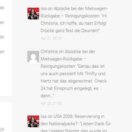
was
Isa
on
Abzocke bei der Mietwagen-
Rückgabe – Reinigungskosten
: “
Hi
ner
Christina, ich hoffe, du hast Erfolg!
Drücke ganz fest die Daumen!
”
ln
Apr 21, 08:09
Christina
on
Abzocke bei der
nen
Mietwagen-Rückgabe –
Reinigungskosten
: “
Genau das ist
uns auch passiert! Mit Thrifty und
Hertz hat das abgerechnet. Check
24 hat Einspruch eingelegt, es
dann…
”
Apr 20, 21:33
Isa
on
USA 2026: Reservierung in
den Nationalparks?
: “
Lieben Dank für
nch
das Update! Stimmt, das wurde im