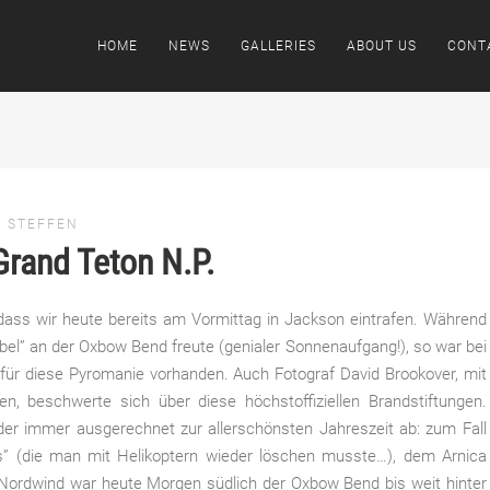
HOME
NEWS
GALLERIES
ABOUT US
CONT
D STEFFEN
rand Teton N.P.
 dass wir heute bereits am Vormittag in Jackson eintrafen. Während
bel” an der Oxbow Bend freute (genialer Sonnenaufgang!), so war bei
 für diese Pyromanie
vorhanden. Auch Fotograf David Brookover, mit
n, beschwerte sich über diese höchstoffiziellen Brandstiftungen.
lder immer ausgerechnet zur allerschönsten Jahreszeit ab: zum Fall
res” (die man mit Helikoptern wieder löschen musste…), dem Arnica
Nordwind war heute Morgen südlich der Oxbow Bend bis weit hinter