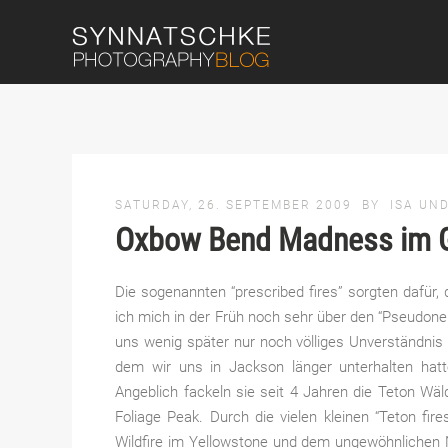
SATURDAY, 26. SEPTEMBER 2009
BY
ISA UN
Oxbow Bend Madness im G
Die sogenannten “prescribed fires” sorgten dafür,
ich mich in der Früh noch sehr über den “Pseudone
uns wenig später nur noch völliges Unverständnis
dem wir uns in Jackson länger unterhalten hatte
Angeblich fackeln sie seit 4 Jahren die Teton Wä
Foliage Peak. Durch die vielen kleinen “Teton fi
Wildfire im Yellowstone und dem ungewöhnlichen 