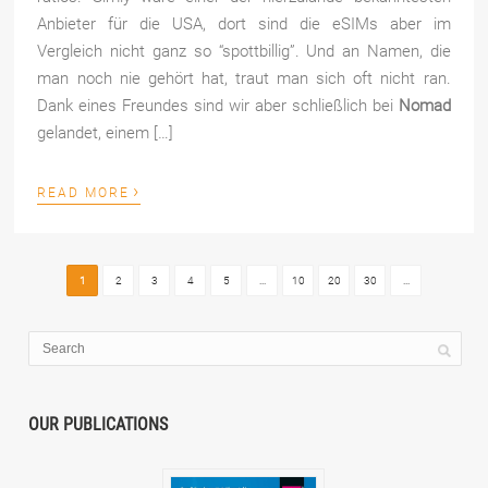
Anbieter für die USA, dort sind die eSIMs aber im
Vergleich nicht ganz so “spottbillig”. Und an Namen, die
man noch nie gehört hat, traut man sich oft nicht ran.
Dank eines Freundes sind wir aber schließlich bei
Nomad
gelandet, einem […]
›
READ MORE
1
2
3
4
5
...
10
20
30
...
OUR PUBLICATIONS