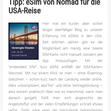
Tipp: eSim von Nomad für die
USA-Reise
Hier mal ein kurzer, aber schon
längst überfälliger Blog zu unserer
Erfahrung mit eSIMs in den USA.
Seit etlichen Jahren gibt es die
Möglichkeit am Handy eine zweite
SIM-Karte nicht manuell, sondern per
App hinzuzufügen. Mit der
“embedded SIM”, kurz eSIM, entfällt der SIM-Karten-
Wechsel. Mit nur einem Klick ist man – ohne Roaming-
Gebühren – schon kurz nach der Landung wieder online.
Alles unkompliziert, abo”frei” und ohne Vertragsbindung –
also extrem praktisch! Aber wie so manchmal, wenn man
danach googelt, fühlt man sich angesichts der
Angebotsflut und der vielen Empfehlungen schnell etwas
ratlos. Simly wäre einer der hierzulande bekanntesten