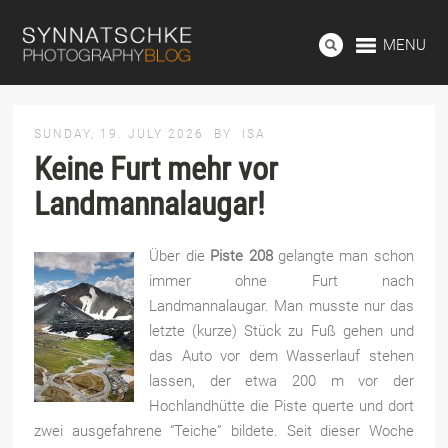
MENU
SUNDAY, 19. JULY 2026
BY
ISA
Keine Furt mehr vor
Landmannalaugar!
Über die
Piste 208
gelangte man schon
immer ohne Furt nach
Landmannalaugar. Man musste nur das
letzte (kurze) Stück zu Fuß gehen und
das Auto vor dem Wasserlauf stehen
lassen, der etwa 200 m vor der
Hochlandhütte die Piste querte und dort
zwei ausgefahrene “Teiche” bildete. Seit dieser Woche