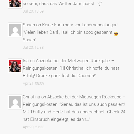
so sehr, dass das Wetter dann passt. :-)
”
Jul 20, 13:59
Susan
on
Keine Furt mehr vor Landmannalaugar!
:
“
Vielen lieben Dank, Isa! Ich bin sooo gespannt
Susan
”
Jul 20, 12:38
Isa
on
Abzocke bei der Mietwagen-Rückgabe –
Reinigungskosten
: “
Hi Christina, ich hoffe, du hast
Erfolg! Drücke ganz fest die Daumen!
”
Apr 21, 08:09
Christina
on
Abzocke bei der Mietwagen-Rückgabe –
Reinigungskosten
: “
Genau das ist uns auch passiert!
Mit Thrifty und Hertz hat das abgerechnet. Check 24
hat Einspruch eingelegt, es dann…
”
Apr 20, 21:33