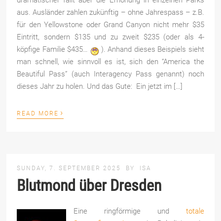
aus. Ausländer zahlen zukünftig – ohne Jahrespass – z.B.
für den Yellowstone oder Grand Canyon nicht mehr $35
Eintritt, sondern $135 und zu zweit $235 (oder als 4-
köpfige Familie $435…
). Anhand dieses Beispiels sieht
man schnell, wie sinnvoll es ist, sich den “America the
Beautiful Pass” (auch Interagency Pass genannt) noch
dieses Jahr zu holen. Und das Gute: Ein jetzt im […]
›
READ MORE
SUNDAY, 7. SEPTEMBER 2025
BY
ISA
Blutmond über Dresden
Eine ringförmige und
totale