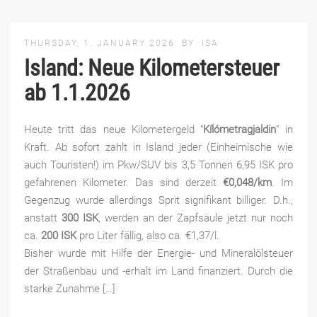
THURSDAY, 1. JANUARY 2026
BY
ISA
Island: Neue Kilometersteuer
ab 1.1.2026
Heute tritt das neue Kilometergeld “
Kílómetragjaldin
” in
Kraft. Ab sofort zahlt in Island jeder (Einheimische wie
auch Touristen!) im Pkw/SUV bis 3,5 Tonnen 6,95 ISK pro
gefahrenen Kilometer. Das sind derzeit
€0,048/km
. Im
Gegenzug wurde allerdings Sprit signifikant billiger. D.h.,
anstatt
300 ISK
, werden an der Zapfsäule jetzt nur noch
ca.
200 ISK
pro Liter fällig, also ca. €1,37/l.
Bisher wurde mit Hilfe der Energie- und Mineralölsteuer
der Straßenbau und -erhalt im Land finanziert. Durch die
starke Zunahme […]