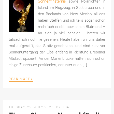
Sonnenfinsternis
sowie Polarlichter in
Island, im Flugzeug, in Südeuropa und in
den Badlands von New Mexico, all das
haben Steffen und ich teils sogar schon
mehrfach erlebt, aber einen Blutmond –
an sich ja viel banaler – hatten wir
tatsächlich noch nie gesehen. Heute haben wir uns daher
mal aufgerafft, das Stativ geschnappt und sind kurz vor
Sonnenuntergang der Elbe entlang in Richtung Dresdner
Altstadt spaziert. An der Marienbrücke hatten sich schon
einige Zuschauer positioniert, darunter auch […]
›
READ MORE
TUESDAY, 29. JULY 2025
BY
ISA