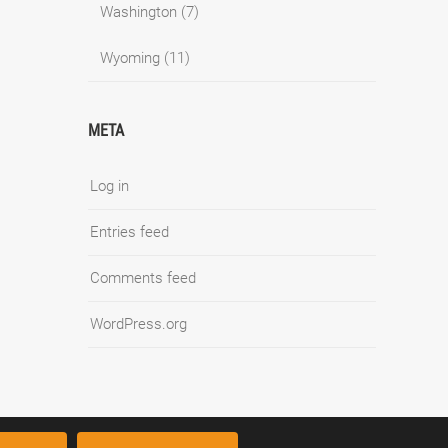
Washington
(7)
Wyoming
(11)
META
Log in
Entries feed
Comments feed
WordPress.org