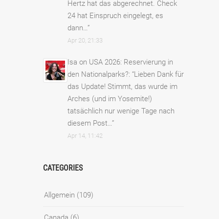
Hertz hat das abgerechnet. Check
24 hat Einspruch eingelegt, es
dann…
”
Apr 20, 21:33
Isa
on
USA 2026: Reservierung in
den Nationalparks?
: “
Lieben Dank für
das Update! Stimmt, das wurde im
Arches (und im Yosemite!)
tatsächlich nur wenige Tage nach
diesem Post…
”
Apr 14, 11:42
CATEGORIES
Allgemein
(109)
Canada
(6)