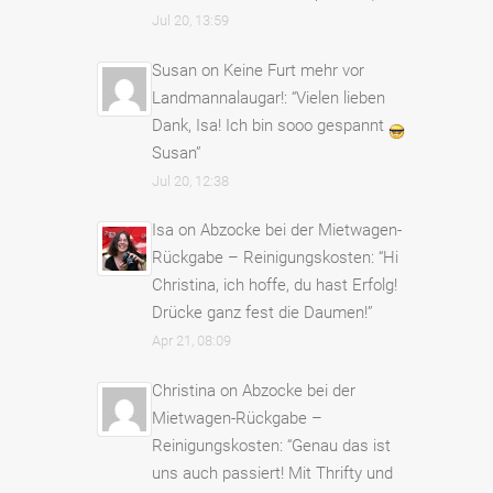
Jul 20, 13:59
Susan
on
Keine Furt mehr vor
Landmannalaugar!
: “
Vielen lieben
Dank, Isa! Ich bin sooo gespannt
Susan
”
Jul 20, 12:38
Isa
on
Abzocke bei der Mietwagen-
Rückgabe – Reinigungskosten
: “
Hi
Christina, ich hoffe, du hast Erfolg!
Drücke ganz fest die Daumen!
”
Apr 21, 08:09
Christina
on
Abzocke bei der
Mietwagen-Rückgabe –
Reinigungskosten
: “
Genau das ist
uns auch passiert! Mit Thrifty und