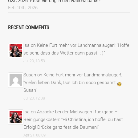
USA 2026: Reservierung in den Nationalparks?
Feb 10th, 2026
RECENT COMMENTS
Isa
on
Keine Furt mehr vor Landmannalaugar!
: “
Hoffe
so sehr, dass das Wetter dann passt. :-)
”
Jul 20, 13:59
Susan
on
Keine Furt mehr vor Landmannalaugar!
:
“
Vielen lieben Dank, Isa! Ich bin sooo gespannt
Susan
”
Jul 20, 12:38
Isa
on
Abzocke bei der Mietwagen-Rückgabe –
Reinigungskosten
: “
Hi Christina, ich hoffe, du hast
Erfolg! Drücke ganz fest die Daumen!
”
Apr 21, 08:09