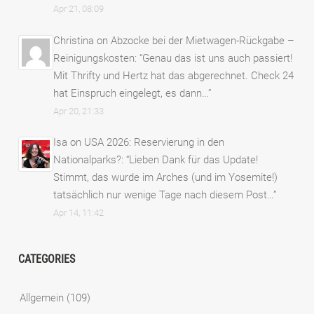
Apr 21, 08:09
Christina
on
Abzocke bei der Mietwagen-Rückgabe –
Reinigungskosten
: “
Genau das ist uns auch passiert!
Mit Thrifty und Hertz hat das abgerechnet. Check 24
hat Einspruch eingelegt, es dann…
”
Apr 20, 21:33
Isa
on
USA 2026: Reservierung in den
Nationalparks?
: “
Lieben Dank für das Update!
Stimmt, das wurde im Arches (und im Yosemite!)
tatsächlich nur wenige Tage nach diesem Post…
”
Apr 14, 11:42
CATEGORIES
Allgemein
(109)