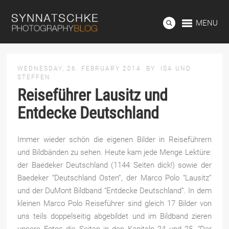
MENU
WEDNESDAY, 26. FEBRUARY 2014
BY
ISA UND
STEFFEN
Reiseführer Lausitz und
Entdecke Deutschland
Immer wieder schön die eigenen Bilder in Reiseführern
und Bildbänden zu sehen. Heute kam jede Menge Lektüre:
der Baedeker Deutschland (1144 Seiten dick!) sowie der
Baedeker “Deutschland Osten”, der Marco Polo “Lausitz”
und der DuMont Bildband “Entdecke Deutschland”. In dem
kleinen Marco Polo Reiseführer sind
gleich 17 Bilder von
uns teils doppelseitig abgebildet und im Bildband zieren