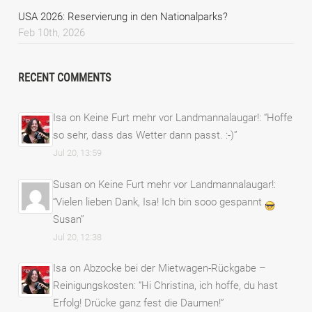
USA 2026: Reservierung in den Nationalparks?
Feb 10th, 2026
RECENT COMMENTS
Isa
on
Keine Furt mehr vor Landmannalaugar!
: “
Hoffe
so sehr, dass das Wetter dann passt. :-)
”
Jul 20, 13:59
Susan
on
Keine Furt mehr vor Landmannalaugar!
:
“
Vielen lieben Dank, Isa! Ich bin sooo gespannt
Susan
”
Jul 20, 12:38
Isa
on
Abzocke bei der Mietwagen-Rückgabe –
Reinigungskosten
: “
Hi Christina, ich hoffe, du hast
Erfolg! Drücke ganz fest die Daumen!
”