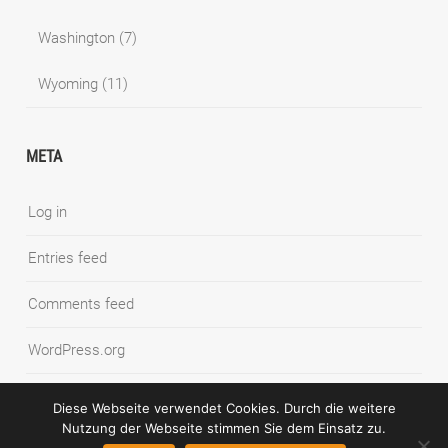
Washington
(7)
Wyoming
(11)
META
Log in
Entries feed
Comments feed
WordPress.org
Diese Webseite verwendet Cookies. Durch die weitere
Nutzung der Webseite stimmen Sie dem Einsatz zu.
© COPYRIGHT SYNNATSCHKE PHOTOGRAPHY BLOG