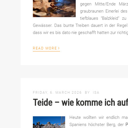
gegen Mitte/Ende März
graubraunen Einerlei des
tiefblaues “Balzkleid” 
Gewässer. Das bunte Treiben dauert in der Rege
dass wir es bis dato nie geschafft hatten zur richti
›
READ MORE
FRIDAY, 6. MARCH 2026
BY
ISA
Teide – wie komme ich auf
Heute wollten wir endlich mal
Spaniens höchster Berg, der
P