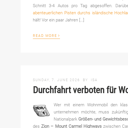
Schnitt 3-4 Autos pro Tag abgesoffen. Darü
abenteuerlichen Pisten durchs isländische Hochl
hält! Vor ein paar Jahren […]
›
READ MORE
SUNDAY, 7. JUNE 2026
BY
ISA
Durchfahrt verboten für W
Wer mit einem Wohnmobil den klass
unternehmen möchte, muss zukünfti
Nationalpark
Größen- und Gewichtsbes
des
Zion – Mount Carmel Highways
zwischen Can