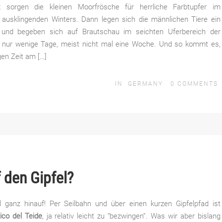
 sorgen die kleinen Moorfrösche für herrliche Farbtupfer im
 ausklingenden Winters. Dann legen sich die männlichen Tiere ein
zu und begeben sich auf Brautschau im seichten Uferbereich der
l nur wenige Tage, meist nicht mal eine Woche. Und so kommt es,
gen Zeit am […]
IN
GERMANY
0
COMMENTS
 den Gipfel?
 ganz hinauf! Per Seilbahn und über einen kurzen Gipfelpfad ist
ico del Teide
, ja relativ leicht zu “bezwingen”. Was wir aber bislang