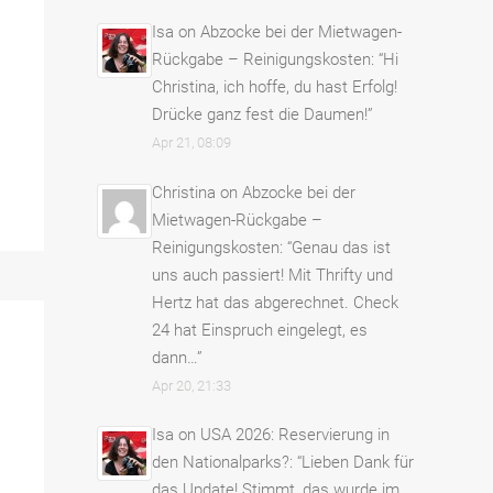
Isa
on
Abzocke bei der Mietwagen-
Rückgabe – Reinigungskosten
: “
Hi
Christina, ich hoffe, du hast Erfolg!
Drücke ganz fest die Daumen!
”
Apr 21, 08:09
Christina
on
Abzocke bei der
Mietwagen-Rückgabe –
Reinigungskosten
: “
Genau das ist
uns auch passiert! Mit Thrifty und
Hertz hat das abgerechnet. Check
24 hat Einspruch eingelegt, es
dann…
”
Apr 20, 21:33
Isa
on
USA 2026: Reservierung in
den Nationalparks?
: “
Lieben Dank für
das Update! Stimmt, das wurde im