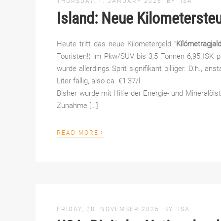
THURSDAY, 1. JANUARY 2026
BY
ISA
Island: Neue Kilometerste
Heute tritt das neue Kilometergeld “
Kílómetragjald
Touristen!) im Pkw/SUV bis 3,5 Tonnen 6,95 ISK p
wurde allerdings Sprit signifikant billiger. D.h., ans
Liter fällig, also ca. €1,37/l.
Bisher wurde mit Hilfe der Energie- und Mineralöls
Zunahme […]
›
READ MORE
FRIDAY, 28. NOVEMBER 2025
BY
ISA