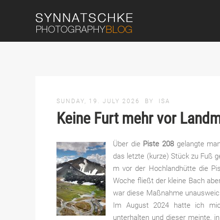
SUNDAY, 19. JULY 2026
BY
ISA
Keine Furt mehr vor Land
Über die
Piste 208
gelangte man
das letzte (kurze) Stück zu Fuß
m vor der Hochlandhütte die Pis
Woche fließt der kleine Bach abe
war diese Maßnahme unausweichli
Im August 2024 hatte ich mic
unterhalten und dieser meinte, 