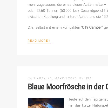
mehr zugelassen, die eines dieser Außenmaße – 10,
oder 22,68 Tonnen (50,000 lbs) Gesamtgewicht ü
zwischen Kupplung und hinterer Achse und die 15
D.h., selbst mit einem kompakten “
C19 Camper
” g
›
READ MORE
SATURDAY, 21. MARCH 2026
BY
ISA
Blaue Moorfrösche in der 
Heute auf den Tag genau 
mal das kurze Naturspek