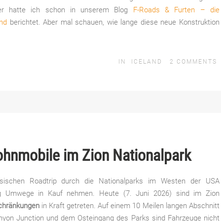
ber hatte ich schon in unserem Blog
F-Roads & Furten – die
and
berichtet. Aber mal schauen, wie lange diese neue Konstruktion
IN
ICELAND
2
COMMENTS
ohnmobile im Zion Nationalpark
ischen Roadtrip durch die Nationalparks im Westen der USA
g Umwege in Kauf nehmen. Heute (7. Juni 2026) sind im Zion
chränkungen
in Kraft getreten. Auf einem 10 Meilen langen Abschnitt
yon Junction und dem Osteingang des Parks sind Fahrzeuge nicht