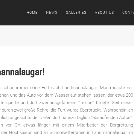
HOME
NEWS
GALLERIES
ABOUT US
CONT
mannalaugar!
 schon immer ohne Furt nach Landmannalaugar. Man musste nur
 gehen und das Auto vor dem Wasserlauf stehen lassen, der etwa 200
te querte und dort zwei ausgefahrene “Teiche” bildete. Seit dieser
r durch zwei große Rohre, die Furt wurde überbrückt. Wahrscheinlich
ch angesichts der vielen dort nahezu täglich “absaufenden Autos”.
h vor Ort etwas länger mit einem Mitarbeiter der Bergrettung
in der Hochsaison sind an Schönwettertagen in Landmannalaugar im