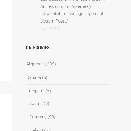
Arches (und im Yosemite!)
tatsächlich nur wenige Tage nach
diesem Post…
”
Apr 14, 11:42
CATEGORIES
Allgemein
(109)
Canada
(6)
Europe
(175)
Austria
(9)
Germany
(98)
Iceland
(51)