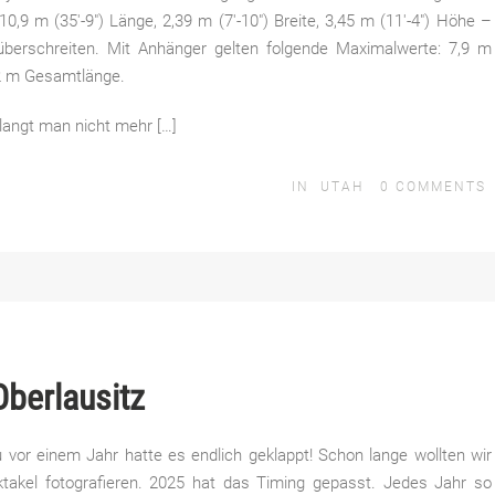
9 m (35′-9″) Länge, 2,39 m (7′-10″) Breite, 3,45 m (11′-4″) Höhe –
berschreiten. Mit Anhänger gelten folgende Maximalwerte: 7,9 m
,2 m Gesamtlänge.
elangt man nicht mehr […]
IN
UTAH
0
COMMENTS
Oberlausitz
vor einem Jahr hatte es endlich geklappt! Schon lange wollten wir
takel fotografieren. 2025 hat das Timing gepasst. Jedes Jahr so