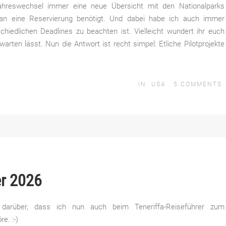
ahreswechsel immer eine neue Übersicht mit den Nationalparks
an eine Reservierung benötigt. Und dabei habe ich auch immer
schiedlichen Deadlines zu beachten ist. Vielleicht wundert ihr euch
arten lässt. Nun die Antwort ist recht simpel: Etliche Pilotprojekte
IN
USA
5
COMMENTS
er 2026
darüber, dass ich nun auch beim Teneriffa-Reiseführer zum
e. :-)