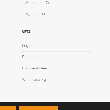
Washington
(7)
Wyoming
(11)
META
Log in
Entries feed
Comments feed
WordPress.org