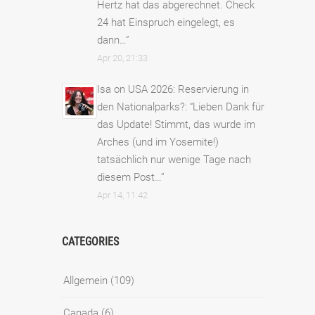
Hertz hat das abgerechnet. Check
24 hat Einspruch eingelegt, es
dann…
”
Apr 20, 21:33
Isa
on
USA 2026: Reservierung in
den Nationalparks?
: “
Lieben Dank für
das Update! Stimmt, das wurde im
Arches (und im Yosemite!)
tatsächlich nur wenige Tage nach
diesem Post…
”
Apr 14, 11:42
CATEGORIES
Allgemein
(109)
Canada
(6)