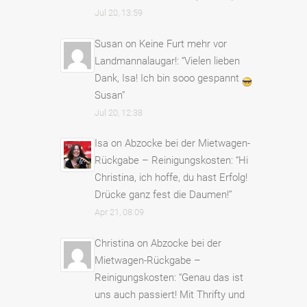
Jul 20, 13:59
Susan
on
Keine Furt mehr vor
Landmannalaugar!
: “
Vielen lieben
Dank, Isa! Ich bin sooo gespannt
Susan
”
Jul 20, 12:38
Isa
on
Abzocke bei der Mietwagen-
Rückgabe – Reinigungskosten
: “
Hi
Christina, ich hoffe, du hast Erfolg!
Drücke ganz fest die Daumen!
”
Apr 21, 08:09
Christina
on
Abzocke bei der
Mietwagen-Rückgabe –
Reinigungskosten
: “
Genau das ist
uns auch passiert! Mit Thrifty und