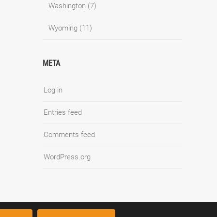
Washington
(7)
Wyoming
(11)
META
Log in
Entries feed
Comments feed
WordPress.org