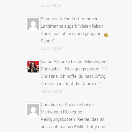
Jul 20, 13:59
Susan
on
Keine Furt mehr vor
Landmannalaugar!
: “
Vielen lieben
Dank, Isa! Ich bin sooo gespannt
Susan
”
Jul 20, 12:38
Isa
on
Abzocke bei der Mietwagen-
Rückgabe – Reinigungskosten
: “
Hi
Christina, ich hoffe, du hast Erfolg!
Drücke ganz fest die Daumen!
”
Apr 21, 08:09
Christina
on
Abzocke bei der
Mietwagen-Rückgabe –
Reinigungskosten
: “
Genau das ist
uns auch passiert! Mit Thrifty und