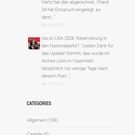
Hertz hat das abgerechnet. Check
24 hat Einspruch eingelegt, es
dann…
”
Apr 20, 21:33
Isa
on
USA 2026: Reservierung in
den Nationalparks?
: “
Lieben Dank für
das Update! Stimmt, das wurde im
Arches (und im Yosemite!)
tatsächlich nur wenige Tage nach
diesem Post…
”
Apr 14, 11:42
CATEGORIES
Allgemein
(109)
Canada
(6)