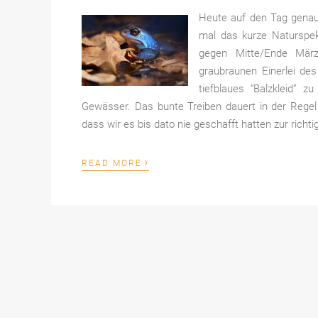
Heute auf den Tag genau 
mal das kurze Naturspek
gegen Mitte/Ende März
graubraunen Einerlei des
tiefblaues “Balzkleid” 
Gewässer. Das bunte Treiben dauert in der Rege
dass wir es bis dato nie geschafft hatten zur richti
›
READ MORE