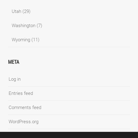
Utah
(29)
Washington
(7)
Wyoming
(11)
META
Log in
Entries feed
Comments feed
WordPress.org