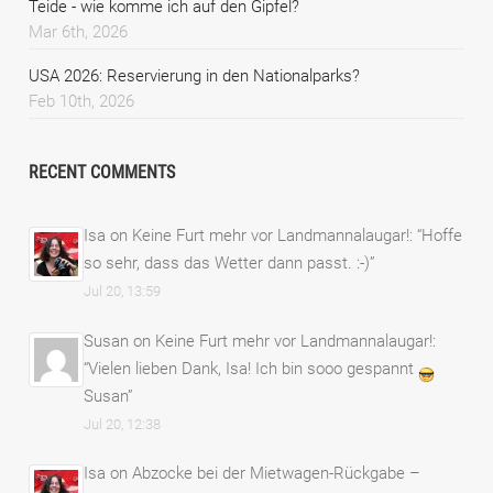
Teide - wie komme ich auf den Gipfel?
Mar 6th, 2026
USA 2026: Reservierung in den Nationalparks?
Feb 10th, 2026
RECENT COMMENTS
Isa
on
Keine Furt mehr vor Landmannalaugar!
: “
Hoffe
so sehr, dass das Wetter dann passt. :-)
”
Jul 20, 13:59
Susan
on
Keine Furt mehr vor Landmannalaugar!
:
“
Vielen lieben Dank, Isa! Ich bin sooo gespannt
Susan
”
Jul 20, 12:38
Isa
on
Abzocke bei der Mietwagen-Rückgabe –