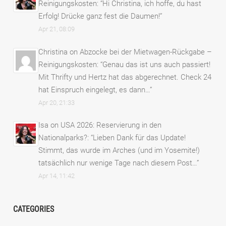
Reinigungskosten
: “
Hi Christina, ich hoffe, du hast
Erfolg! Drücke ganz fest die Daumen!
”
Apr 21, 08:09
Christina
on
Abzocke bei der Mietwagen-Rückgabe –
Reinigungskosten
: “
Genau das ist uns auch passiert!
Mit Thrifty und Hertz hat das abgerechnet. Check 24
hat Einspruch eingelegt, es dann…
”
Apr 20, 21:33
Isa
on
USA 2026: Reservierung in den
Nationalparks?
: “
Lieben Dank für das Update!
Stimmt, das wurde im Arches (und im Yosemite!)
tatsächlich nur wenige Tage nach diesem Post…
”
Apr 14, 11:42
CATEGORIES