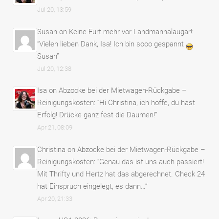
Jul 20, 13:59
Susan
on
Keine Furt mehr vor Landmannalaugar!
:
“
Vielen lieben Dank, Isa! Ich bin sooo gespannt
Susan
”
Jul 20, 12:38
Isa
on
Abzocke bei der Mietwagen-Rückgabe –
Reinigungskosten
: “
Hi Christina, ich hoffe, du hast
Erfolg! Drücke ganz fest die Daumen!
”
Apr 21, 08:09
Christina
on
Abzocke bei der Mietwagen-Rückgabe –
Reinigungskosten
: “
Genau das ist uns auch passiert!
Mit Thrifty und Hertz hat das abgerechnet. Check 24
hat Einspruch eingelegt, es dann…
”
Apr 20, 21:33