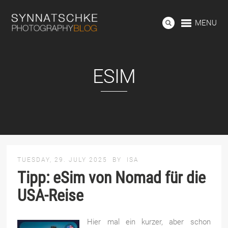
MENU
ESIM
TUESDAY, 29. JULY 2025
BY
ISA
Tipp: eSim von Nomad für die
USA-Reise
Hier mal ein kurzer, aber schon