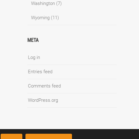
Washington
(7)
Wyoming
(11)
META
Log in
Entries feed
Comments feed
WordPress.org