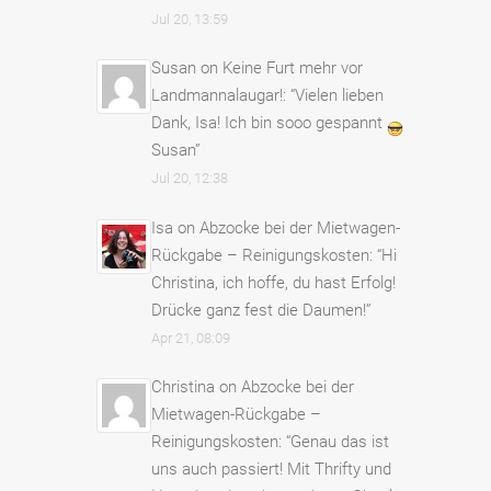
Jul 20, 13:59
Susan
on
Keine Furt mehr vor
Landmannalaugar!
: “
Vielen lieben
Dank, Isa! Ich bin sooo gespannt
Susan
”
Jul 20, 12:38
Isa
on
Abzocke bei der Mietwagen-
Rückgabe – Reinigungskosten
: “
Hi
Christina, ich hoffe, du hast Erfolg!
Drücke ganz fest die Daumen!
”
Apr 21, 08:09
Christina
on
Abzocke bei der
Mietwagen-Rückgabe –
Reinigungskosten
: “
Genau das ist
uns auch passiert! Mit Thrifty und