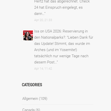
Hertz hat das abgerechnet. Check
24 hat Einspruch eingelegt, es
dann…
”
Apr 20, 21:33
Isa
on
USA 2026: Reservierung in
den Nationalparks?
: “
Lieben Dank für
das Update! Stimmt, das wurde im
Arches (und im Yosemite!)
tatsächlich nur wenige Tage nach
diesem Post…
”
Apr 14, 11:42
CATEGORIES
Allgemein
(109)
Canada
(6)