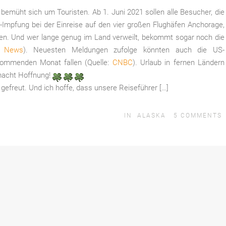
bemüht sich um Touristen. Ab 1. Juni 2021 sollen alle Besucher, die
-Impfung bei der Einreise auf den vier großen Flughäfen Anchorage,
ten. Und wer lange genug im Land verweilt, bekommt sogar noch die
y News
). Neuesten Meldungen zufolge könnten auch die US-
kommenden Monat fallen (Quelle:
CNBC
). Urlaub in fernen Ländern
 macht Hoffnung!
gefreut. Und ich hoffe, dass unsere Reiseführer […]
IN
ALASKA
5
COMMENTS