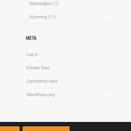
Washington
(7)
Wyoming
(11)
META
Log in
Entries feed
Comments feed
WordPress.org