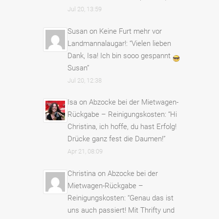
Jul 20, 13:59
Susan
on
Keine Furt mehr vor
Landmannalaugar!
: “
Vielen lieben
Dank, Isa! Ich bin sooo gespannt
Susan
”
Jul 20, 12:38
Isa
on
Abzocke bei der Mietwagen-
Rückgabe – Reinigungskosten
: “
Hi
Christina, ich hoffe, du hast Erfolg!
Drücke ganz fest die Daumen!
”
Apr 21, 08:09
Christina
on
Abzocke bei der
Mietwagen-Rückgabe –
Reinigungskosten
: “
Genau das ist
uns auch passiert! Mit Thrifty und