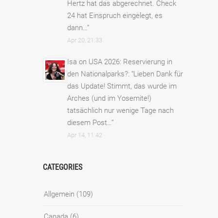
Hertz hat das abgerechnet. Check
24 hat Einspruch eingelegt, es
dann…
”
Apr 20, 21:33
Isa
on
USA 2026: Reservierung in
den Nationalparks?
: “
Lieben Dank für
das Update! Stimmt, das wurde im
Arches (und im Yosemite!)
tatsächlich nur wenige Tage nach
diesem Post…
”
Apr 14, 11:42
CATEGORIES
Allgemein
(109)
Canada
(6)