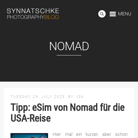
MENU
NOMAD
TUESDAY, 29. JULY 2025
BY
ISA
Tipp: eSim von Nomad für die
USA-Reise
Hier mal ein kurzer, aber schon