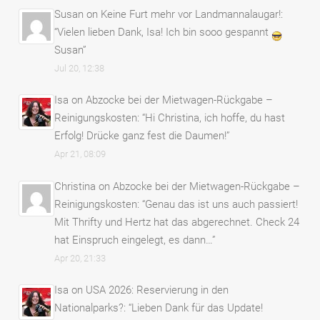
Susan
on
Keine Furt mehr vor Landmannalaugar!
:
“
Vielen lieben Dank, Isa! Ich bin sooo gespannt
Susan
”
Jul 20, 12:38
Isa
on
Abzocke bei der Mietwagen-Rückgabe –
Reinigungskosten
: “
Hi Christina, ich hoffe, du hast
Erfolg! Drücke ganz fest die Daumen!
”
Apr 21, 08:09
Christina
on
Abzocke bei der Mietwagen-Rückgabe –
Reinigungskosten
: “
Genau das ist uns auch passiert!
Mit Thrifty und Hertz hat das abgerechnet. Check 24
hat Einspruch eingelegt, es dann…
”
Apr 20, 21:33
Isa
on
USA 2026: Reservierung in den
Nationalparks?
: “
Lieben Dank für das Update!