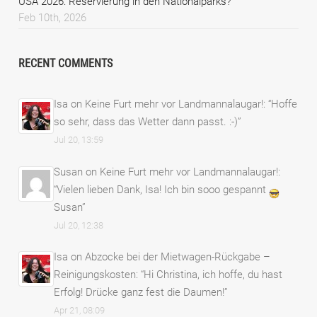
USA 2026: Reservierung in den Nationalparks?
Feb 10th, 2026
RECENT COMMENTS
Isa
on
Keine Furt mehr vor Landmannalaugar!
: “
Hoffe
so sehr, dass das Wetter dann passt. :-)
”
Jul 20, 13:59
Susan
on
Keine Furt mehr vor Landmannalaugar!
:
“
Vielen lieben Dank, Isa! Ich bin sooo gespannt
Susan
”
Jul 20, 12:38
Isa
on
Abzocke bei der Mietwagen-Rückgabe –
Reinigungskosten
: “
Hi Christina, ich hoffe, du hast
Erfolg! Drücke ganz fest die Daumen!
”
Apr 21, 08:09