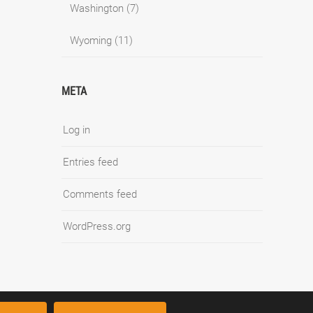
Washington
(7)
Wyoming
(11)
META
Log in
Entries feed
Comments feed
WordPress.org