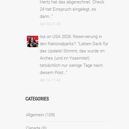
Hertz hat das abgerechnet. Check
24 hat Einspruch eingelegt, es
dann…
”
Apr 20, 21:33
Isa
on
USA 2026: Reservierung in
den Nationalparks?
: “
Lieben Dank für
das Update! Stimmt, das wurde im
Arches (und im Yosemite!)
tatsächlich nur wenige Tage nach
diesem Post…
”
Apr 14, 11:42
CATEGORIES
Allgemein
(109)
Canada
(6)