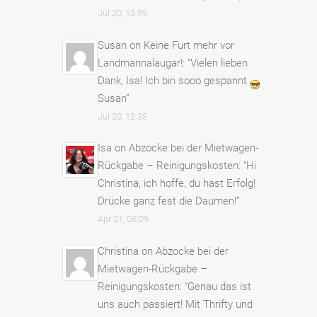
Jul 20, 13:59
Susan
on
Keine Furt mehr vor
Landmannalaugar!
: “
Vielen lieben
Dank, Isa! Ich bin sooo gespannt
Susan
”
Jul 20, 12:38
Isa
on
Abzocke bei der Mietwagen-
Rückgabe – Reinigungskosten
: “
Hi
Christina, ich hoffe, du hast Erfolg!
Drücke ganz fest die Daumen!
”
Apr 21, 08:09
Christina
on
Abzocke bei der
Mietwagen-Rückgabe –
Reinigungskosten
: “
Genau das ist
uns auch passiert! Mit Thrifty und