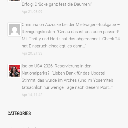
Erfolg! Drücke ganz fest die Daumen!
”
Apr 21, 08:09
Christina
on
Abzocke bei der Mietwagen-Rückgabe –
Reinigungskosten
: “
Genau das ist uns auch passiert!
Mit Thrifty und Hertz hat das abgerechnet. Check 24
hat Einspruch eingelegt, es dann…
”
Apr 20, 21:33
Isa
on
USA 2026: Reservierung in den
Nationalparks?
: “
Lieben Dank für das Update!
Stimmt, das wurde im Arches (und im Yosemite!)
tatsächlich nur wenige Tage nach diesem Post…
”
Apr 14, 11:42
CATEGORIES