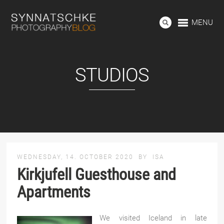
MENU
STUDIOS
WEDNESDAY, 14. OCTOBER 2020
BY
ISA
Kirkjufell Guesthouse and
Apartments
We visited Iceland in late