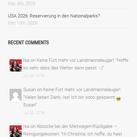
Mar 6th, 2026
USA 2026: Reservierung in den Nationalparks?
Feb 10th, 2026
RECENT COMMENTS
Isa
on
Keine Furt mehr vor Landmannalaugar!
: “
Hoffe
so sehr, dass das Wetter dann passt. :-)
”
Jul 20, 13:59
Susan
on
Keine Furt mehr vor Landmannalaugar!
:
“
Vielen lieben Dank, Isa! Ich bin sooo gespannt
Susan
”
Jul 20, 12:38
Isa
on
Abzocke bei der Mietwagen-Rückgabe –
Reinigungskosten
: “
Hi Christina, ich hoffe, du hast