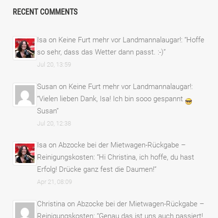
RECENT COMMENTS
Isa
on
Keine Furt mehr vor Landmannalaugar!
: “
Hoffe
so sehr, dass das Wetter dann passt. :-)
”
Jul 20, 13:59
Susan
on
Keine Furt mehr vor Landmannalaugar!
:
“
Vielen lieben Dank, Isa! Ich bin sooo gespannt
Susan
”
Jul 20, 12:38
Isa
on
Abzocke bei der Mietwagen-Rückgabe –
Reinigungskosten
: “
Hi Christina, ich hoffe, du hast
Erfolg! Drücke ganz fest die Daumen!
”
Apr 21, 08:09
Christina
on
Abzocke bei der Mietwagen-Rückgabe –
Reinigungskosten
: “
Genau das ist uns auch passiert!