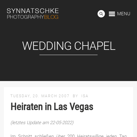
MENU
WEDDING CHAPEL
TUESDAY, 20. MARCH 2007
BY
ISA
Heiraten in Las Vegas
(letztes Update am 22-05-2022)
Im Schnitt schließen über 200 Heiratswillige jeden Tag