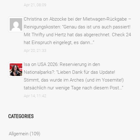
Apr 21, 08:09
Christina
on
Abzocke bei der Mietwagen-Rückgabe –
Reinigungskosten
: “
Genau das ist uns auch passiert!
Mit Thrifty und Hertz hat das abgerechnet. Check 24
hat Einspruch eingelegt, es dann…
”
Apr 20, 21:33
Isa
on
USA 2026: Reservierung in den
Nationalparks?
: “
Lieben Dank für das Update!
Stimmt, das wurde im Arches (und im Yosemite!)
tatsächlich nur wenige Tage nach diesem Post…
”
Apr 14, 11:42
CATEGORIES
Allgemein
(109)