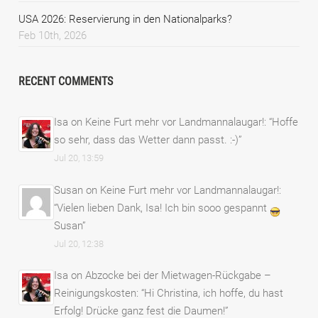
USA 2026: Reservierung in den Nationalparks?
Feb 10th, 2026
RECENT COMMENTS
Isa
on
Keine Furt mehr vor Landmannalaugar!
: “
Hoffe
so sehr, dass das Wetter dann passt. :-)
”
Jul 20, 13:59
Susan
on
Keine Furt mehr vor Landmannalaugar!
:
“
Vielen lieben Dank, Isa! Ich bin sooo gespannt
Susan
”
Jul 20, 12:38
Isa
on
Abzocke bei der Mietwagen-Rückgabe –
Reinigungskosten
: “
Hi Christina, ich hoffe, du hast
Erfolg! Drücke ganz fest die Daumen!
”