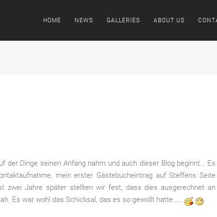
HOME
NEWS
GALLERIES
ABOUT US
CONT
uf der Dinge seinen Anfang nahm und auch dieser Blog beginnt… Es
Kontaktaufnahme, mein erster Gästebucheintrag auf Steffens Seite
st zwei Jahre später stellten wir fest, dass dies ausgerechnet an
ah. Es war wohl das Schicksal, das es so gewollt hatte……