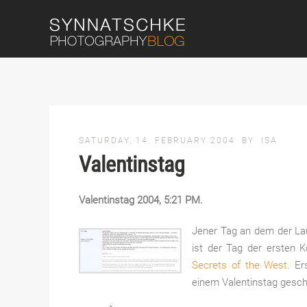
SATURDAY, 14. FEBRUARY 2004
BY
ISA
Valentinstag
Valentinstag 2004, 5:21 PM.
Jener Tag an dem der La
ist der Tag der ersten 
Secrets of the West
. Er
einem Valentinstag gesch