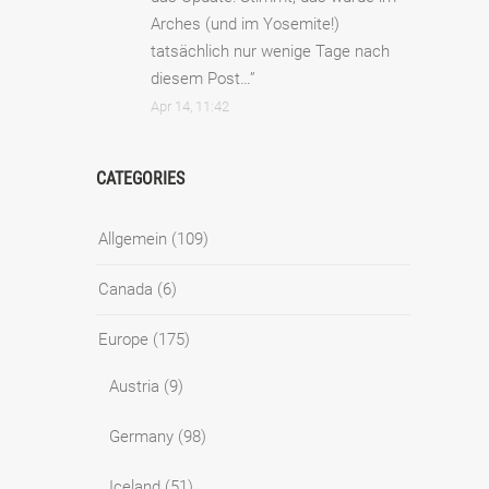
Arches (und im Yosemite!)
tatsächlich nur wenige Tage nach
diesem Post…
”
Apr 14, 11:42
CATEGORIES
Allgemein
(109)
Canada
(6)
Europe
(175)
Austria
(9)
Germany
(98)
Iceland
(51)