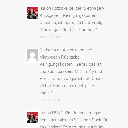
Isa
on
Abzocke bei der Mietwagen-
Rückgabe – Reinigungskosten
: “
Hi
Christina, ich hoffe, du hast Erfolg!
Drücke ganz fest die Daumen!
”
Apr 21, 08:09
Christina
on
Abzocke bei der
Mietwagen-Rückgabe –
Reinigungskosten
: “
Genau das ist
uns auch passiert! Mit Thrifty und
Hertz hat das abgerechnet. Check
24 hat Einspruch eingelegt, es
dann…
”
Apr 20, 21:33
Isa
on
USA 2026: Reservierung in
den Nationalparks?
: “
Lieben Dank für
das Update! Stimmt, das wurde im