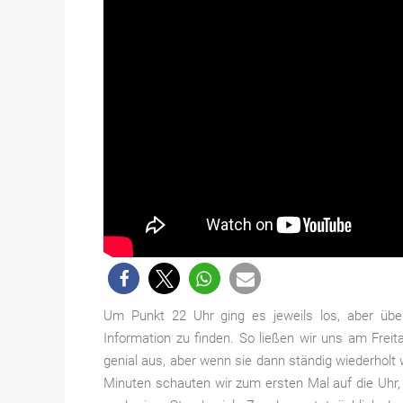
Um Punkt 22 Uhr ging es jeweils los, aber über
Information zu finden. So ließen wir uns am Frei
genial aus, aber wenn sie dann ständig wiederhol
Minuten schauten wir zum ersten Mal auf die Uhr,