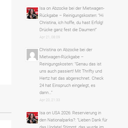
Isa
on
Abzocke bei der Mietwagen-
Rückgabe – Reinigungskosten
: “
Hi
Christina, ich hoffe, du hast Erfolg!
Drücke ganz fest die Daumen!
”
Apr 21, 08:09
Christina
on
Abzocke bei der
Mietwagen-Rückgabe –
Reinigungskosten
: “
Genau das ist
uns auch passiert! Mit Thrifty und
Hertz hat das abgerechnet. Check
24 hat Einspruch eingelegt, es
dann…
”
Apr 20, 21:33
Isa
on
USA 2026: Reservierung in
den Nationalparks?
: “
Lieben Dank für
das Update! Stimmt, das wurde im