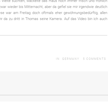
s Weite suchten, wackelte das Haus noch immer frisch und fröhlich
r wieder bis Mitternacht, aber da gefiel sie mir irgendwie deutlich
ese war am Freitag doch oftmals eher gewöhnungsbedürftig, allen
 wir da zu dritt in Thomas seine Kamera. Auf das Video bin ich auch
IN
GERMANY
5
COMMENTS