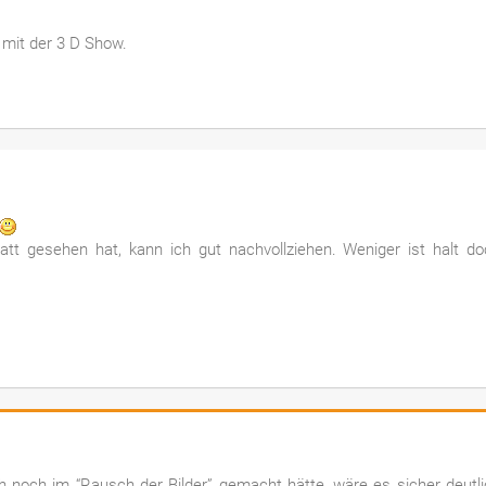
e mit der 3 D Show.
t gesehen hat, kann ich gut nachvollziehen. Weniger ist halt do
h noch im “Rausch der Bilder” gemacht hätte, wäre es sicher deutl