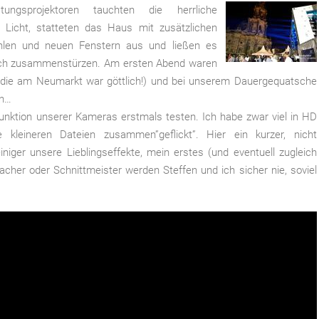
ngsprojektoren tauchten die herrliche
Licht, statteten das Haus mit zusätzlichen
ühlen und neuen Fenstern aus und ließen es
 sich zusammenstürzen. Am ersten Abend waren
e (die am Neumarkt war göttlich!) und bei unserem Dauergequatsche
nn…
unktion unserer Kameras erstmals testen. Ich habe zwar viel in HD
leineren Dateien zusammen”geflickt”. Hier ein kurzer, nicht
niger unsere Lieblingseffekte, mein erstes (und eventuell zugleich
cher oder Schnittmeister werden Steffen und ich sicher nie, soviel