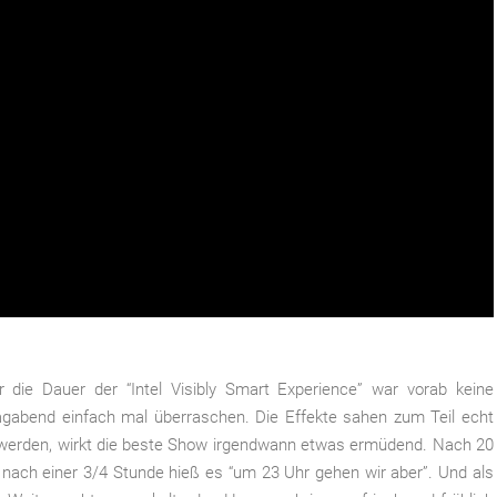
 die Dauer der “Intel Visibly Smart Experience” war vorab keine
tagabend einfach mal überraschen. Die Effekte sahen zum Teil echt
t werden, wirkt die beste Show irgendwann etwas ermüdend. Nach 20
 nach einer 3/4 Stunde hieß es “um 23 Uhr gehen wir aber”. Und als