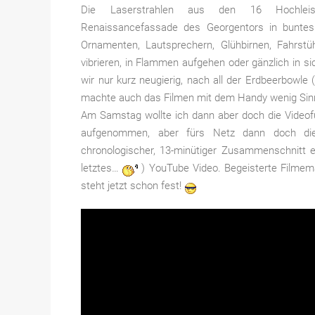
Die Laserstrahlen aus den 16 Hochleistu
Renaissancefassade des Georgentors in buntes 
Ornamenten, Lautsprechern, Glühbirnen, Fahrst
vibrieren, in Flammen aufgehen oder gänzlich in
wir nur kurz neugierig, nach all der Erdbeerbowl
machte auch das Filmen mit dem Handy wenig Si
Am Samstag wollte ich dann aber doch die Videof
aufgenommen, aber fürs Netz dann doch die k
chronologischer, 13-minütiger Zusammenschnitt ei
letztes…
) YouTube Video. Begeisterte Filmema
steht jetzt schon fest!