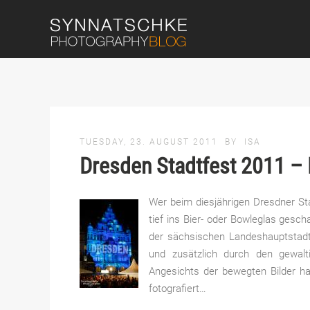
TUESDAY, 23. AUGUST 2011
BY
ISA
Dresden Stadtfest 2011 – 
Wer beim diesjährigen Dresdner Sta
tief ins Bier- oder Bowleglas gesc
der sächsischen Landeshauptstadt
und zusätzlich durch den gewal
Angesichts der bewegten Bilder 
fotografiert
…