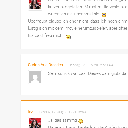
kürzer ausgefallen. Mir ist mittlerweile au
würde ich glatt nochmal hin.
Überhaupt glaube ich eher nicht, dass ich noch einmal
lustig sich mit dem imovie herumzuspielen, aber öfte
Bis bald, freu mich!
Stefan Aus Dresden
Tuesday, 17. July 2012 at 14:45
Sehr schick war das. Dieses Jahr gibts da
Isa
Tuesday, 17. July 2012 at 15:53
Ja, das stimmt!
Habe auch erst heute früh die Ankündigun