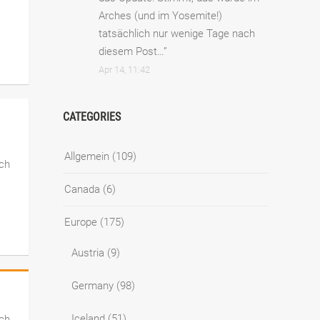
Arches (und im Yosemite!)
tatsächlich nur wenige Tage nach
diesem Post…
”
Apr 14, 11:42
CATEGORIES
Allgemein
(109)
ch
Canada
(6)
Europe
(175)
Austria
(9)
Germany
(98)
Iceland
(51)
ich