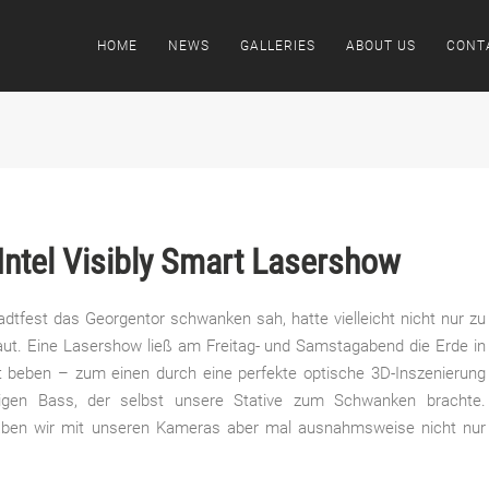
HOME
NEWS
GALLERIES
ABOUT US
CONT
Intel Visibly Smart Lasershow
dtfest das Georgentor schwanken sah, hatte vielleicht nicht nur zu
haut. Eine Lasershow ließ am Freitag- und Samstagabend die Erde in
 beben – zum einen durch eine perfekte optische 3D-Inszenierung
tigen Bass, der selbst unsere Stative zum Schwanken brachte.
haben wir mit unseren Kameras aber mal ausnahmsweise nicht nur