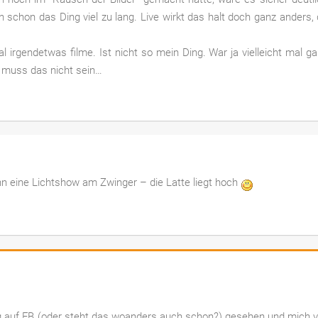
ch schon das Ding viel zu lang. Live wirkt das halt doch ganz anders,
 irgendetwas filme. Ist nicht so mein Ding. War ja vielleicht mal g
r muss das nicht sein…
nn eine Lichtshow am Zwinger – die Latte liegt hoch
g auf FB (oder steht das woanders auch schon?) gesehen und mich v