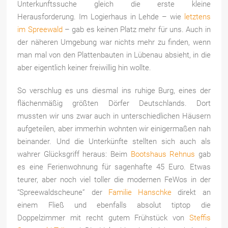
Unterkunftssuche gleich die erste kleine
Herausforderung. Im Logierhaus in Lehde – wie
letztens
im Spreewald
– gab es keinen Platz mehr für uns. Auch in
der näheren Umgebung war nichts mehr zu finden, wenn
man mal von den Plattenbauten in Lübenau absieht, in die
aber eigentlich keiner freiwillig hin wollte.
So verschlug es uns diesmal ins ruhige Burg, eines der
flächenmäßig größten Dörfer Deutschlands. Dort
mussten wir uns zwar auch in unterschiedlichen Häusern
aufgeteilen, aber immerhin wohnten wir einigermaßen nah
beinander. Und die Unterkünfte stellten sich auch als
wahrer Glücksgriff heraus: Beim
Bootshaus Rehnus
gab
es eine Ferienwohnung für sagenhafte 45 Euro. Etwas
teurer, aber noch viel toller die modernen FeWos in der
“Spreewaldscheune” der
Familie Hanschke
direkt an
einem Fließ und ebenfalls absolut tiptop die
Doppelzimmer mit recht gutem Frühstück von
Steffis