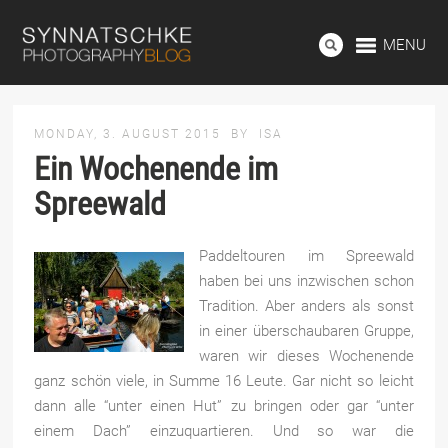
MENU
MONDAY, 3. AUGUST 2015
BY
ISA
Ein Wochenende im
Spreewald
Paddeltouren im Spreewald
haben bei uns inzwischen schon
Tradition. Aber anders als sonst
in einer überschaubaren Gruppe,
waren wir dieses Wochenende
ganz schön viele, in Summe 16 Leute. Gar nicht so leicht
dann alle “unter einen Hut” zu bringen oder gar “unter
einem Dach” einzuquartieren. Und so war die