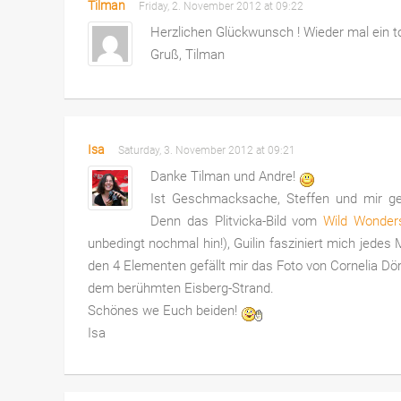
Tilman
Friday, 2. November 2012 at 09:22
Herzlichen Glückwunsch ! Wieder mal ein to
Gruß, Tilman
Isa
Saturday, 3. November 2012 at 09:21
Danke Tilman und Andre!
Ist Geschmacksache, Steffen und mir gef
Denn das Plitvicka-Bild vom
Wild Wonders
unbedingt nochmal hin!), Guilin fasziniert mich jedes
den 4 Elementen gefällt mir das Foto von Cornelia Dö
dem berühmten Eisberg-Strand.
Schönes we Euch beiden!
Isa