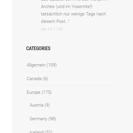
Arches (und im Yosemite!)
tatsächlich nur wenige Tage nach
diesem Post…
”
Apr 14, 11:42
CATEGORIES
Allgemein
(109)
Canada
(6)
Europe
(175)
Austria
(9)
Germany
(98)
Iceland
(51)