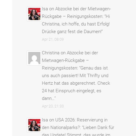
Isa
on
Abzocke bei der Mietwagen-
Rückgabe – Reinigungskosten
: “
Hi
Christina, ich hoffe, du hast Erfolg!
Drücke ganz fest die Daumen!
”
Apr 21, 08:09
Christina
on
Abzocke bei der
Mietwagen-Rückgabe –
Reinigungskosten
: “
Genau das ist
uns auch passiert! Mit Thrifty und
Hertz hat das abgerechnet. Check
24 hat Einspruch eingelegt, es
dann…
”
Apr 20, 21:33
Isa
on
USA 2026: Reservierung in
den Nationalparks?
: “
Lieben Dank für
das Update! Stimmt, das wurde im