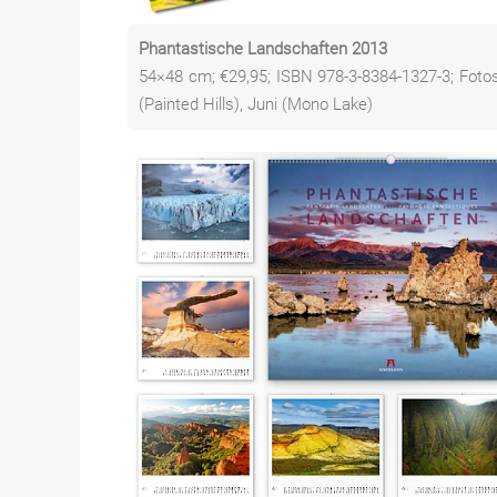
Phantastische Landschaften 2013
54×48 cm; €29,95; ISBN 978-3-8384-1327-3; Fotos 
(Painted Hills), Juni (Mono Lake)