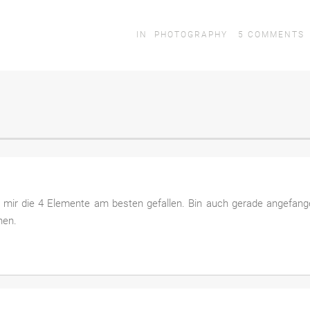
IN
PHOTOGRAPHY
5
COMMENTS
i mir die 4 Elemente am besten gefallen. Bin auch gerade angefan
hen.