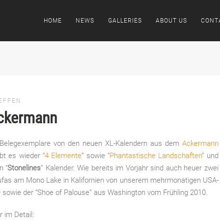
HOME
NEWS
GALLERIES
ABOUT US
CONT
TEFFEN
Ackermann
ie Belegexemplare von den neuen XL-Kalendern aus dem
Ackermann
bt es wieder “
4 Elemente
” sowie “
Phantastische Landschaften
” und
n “
Stonelines
” Kalender. Wie bereits im Vorjahr sind auch heuer zwei
Tufas am Mono Lake in Kalifornien von unserem mehrmonatigen USA-
 sowie der “Shoe of Palouse” aus Washington vom Frühling 2010.
 im Detail: