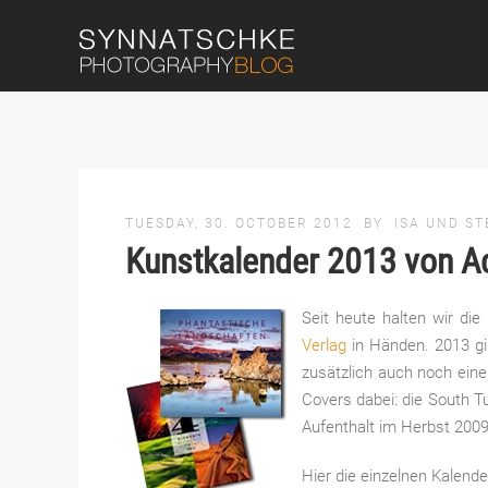
TUESDAY, 30. OCTOBER 2012
BY
ISA UND S
Kunstkalender 2013 von 
Seit heute halten wir d
Verlag
in Händen. 2013 gi
zusätzlich auch noch eine
Covers dabei: die South 
Aufenthalt im Herbst 2009
Hier die einzelnen Kalender