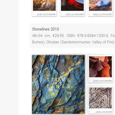
Stonelines 2013
48×54 cm; €29,95; ISBN 978-3-8384-1330-3; Fo
Buttes), Oktober (Sandsteinmuster, Valley of Fire)