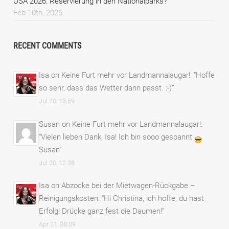
USA 2026: Reservierung in den Nationalparks?
Feb 10th, 2026
RECENT COMMENTS
Isa
on
Keine Furt mehr vor Landmannalaugar!
: “
Hoffe
so sehr, dass das Wetter dann passt. :-)
”
Jul 20, 13:59
Susan
on
Keine Furt mehr vor Landmannalaugar!
:
“
Vielen lieben Dank, Isa! Ich bin sooo gespannt
Susan
”
Jul 20, 12:38
Isa
on
Abzocke bei der Mietwagen-Rückgabe –
Reinigungskosten
: “
Hi Christina, ich hoffe, du hast
Erfolg! Drücke ganz fest die Daumen!
”
Apr 21, 08:09