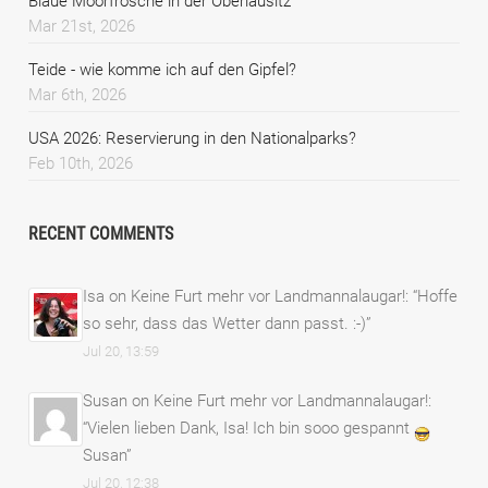
Blaue Moorfrösche in der Oberlausitz
Mar 21st, 2026
Teide - wie komme ich auf den Gipfel?
Mar 6th, 2026
USA 2026: Reservierung in den Nationalparks?
Feb 10th, 2026
RECENT COMMENTS
Isa
on
Keine Furt mehr vor Landmannalaugar!
: “
Hoffe
so sehr, dass das Wetter dann passt. :-)
”
Jul 20, 13:59
Susan
on
Keine Furt mehr vor Landmannalaugar!
:
“
Vielen lieben Dank, Isa! Ich bin sooo gespannt
Susan
”
Jul 20, 12:38