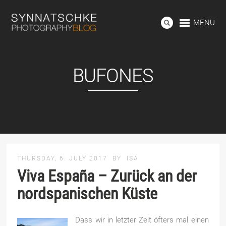
MENU
BUFONES
THURSDAY, 6. JULY 2017
BY
ISA
Viva España – Zurück an der
nordspanischen Küste
Dass wir in letzter Zeit öfters mal einen