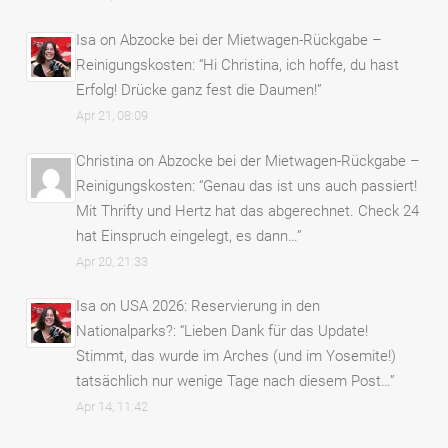
Isa
on
Abzocke bei der Mietwagen-Rückgabe –
Reinigungskosten
: “
Hi Christina, ich hoffe, du hast
Erfolg! Drücke ganz fest die Daumen!
”
Apr 21, 08:09
Christina
on
Abzocke bei der Mietwagen-Rückgabe –
Reinigungskosten
: “
Genau das ist uns auch passiert!
Mit Thrifty und Hertz hat das abgerechnet. Check 24
hat Einspruch eingelegt, es dann…
”
Apr 20, 21:33
Isa
on
USA 2026: Reservierung in den
Nationalparks?
: “
Lieben Dank für das Update!
Stimmt, das wurde im Arches (und im Yosemite!)
tatsächlich nur wenige Tage nach diesem Post…
”
Apr 14, 11:42