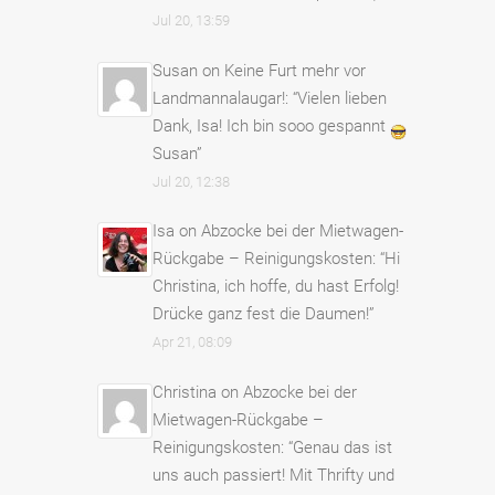
Jul 20, 13:59
Susan
on
Keine Furt mehr vor
Landmannalaugar!
: “
Vielen lieben
Dank, Isa! Ich bin sooo gespannt
Susan
”
Jul 20, 12:38
Isa
on
Abzocke bei der Mietwagen-
Rückgabe – Reinigungskosten
: “
Hi
Christina, ich hoffe, du hast Erfolg!
Drücke ganz fest die Daumen!
”
Apr 21, 08:09
Christina
on
Abzocke bei der
Mietwagen-Rückgabe –
Reinigungskosten
: “
Genau das ist
uns auch passiert! Mit Thrifty und