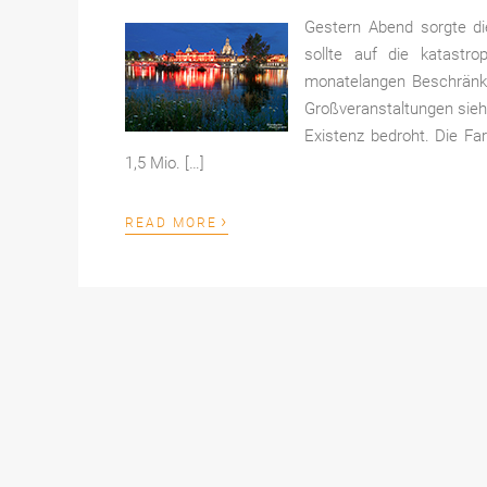
Gestern Abend sorgte di
sollte auf die katastr
monatelangen Beschränku
Großveranstaltungen sieht
Existenz bedroht. Die Far
1,5 Mio. […]
›
READ MORE