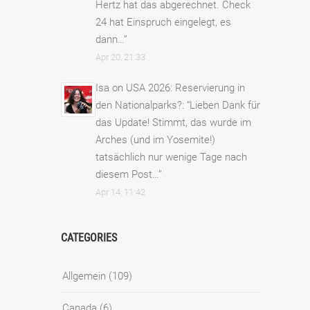
Hertz hat das abgerechnet. Check
24 hat Einspruch eingelegt, es
dann…
”
Apr 20, 21:33
Isa
on
USA 2026: Reservierung in
den Nationalparks?
: “
Lieben Dank für
das Update! Stimmt, das wurde im
Arches (und im Yosemite!)
tatsächlich nur wenige Tage nach
diesem Post…
”
Apr 14, 11:42
CATEGORIES
Allgemein
(109)
Canada
(6)