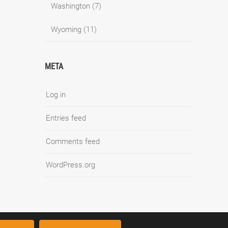
Washington
(7)
Wyoming
(11)
META
Log in
Entries feed
Comments feed
WordPress.org