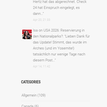
Hertz hat das abgerechnet. Check
24 hat Einspruch eingelegt, es
dann…
”
Apr 20, 21:33
Isa
on
USA 2026: Reservierung in
den Nationalparks?
: “
Lieben Dank für
das Update! Stimmt, das wurde im
Arches (und im Yosemite!)
tatsächlich nur wenige Tage nach
diesem Post…
”
Apr 14, 11:42
CATEGORIES
Allgemein
(109)
Canada
(6)