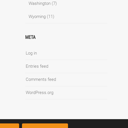
Washington
(7)
Wyoming
(11)
META
Log in
Entries feed
Comments feed
WordPress.org