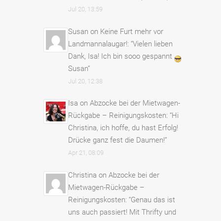
Jul 20, 13:59
Susan
on
Keine Furt mehr vor
Landmannalaugar!
: “
Vielen lieben
Dank, Isa! Ich bin sooo gespannt
Susan
”
Jul 20, 12:38
Isa
on
Abzocke bei der Mietwagen-
Rückgabe – Reinigungskosten
: “
Hi
Christina, ich hoffe, du hast Erfolg!
Drücke ganz fest die Daumen!
”
Apr 21, 08:09
Christina
on
Abzocke bei der
Mietwagen-Rückgabe –
Reinigungskosten
: “
Genau das ist
uns auch passiert! Mit Thrifty und