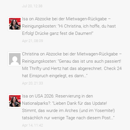
Jul 20, 12:38
Isa
on
Abzocke bei der Mietwagen-Rückgabe –
Reinigungskosten
: “
Hi Christina, ich hoffe, du hast
Erfolg! Drücke ganz fest die Daumen!
”
Apr 21, 08:09
Christina
on
Abzocke bei der Mietwagen-Rückgabe –
Reinigungskosten
: “
Genau das ist uns auch passiert!
Mit Thrifty und Hertz hat das abgerechnet. Check 24
hat Einspruch eingelegt, es dann…
”
Apr 20, 21:33
Isa
on
USA 2026: Reservierung in den
Nationalparks?
: “
Lieben Dank für das Update!
Stimmt, das wurde im Arches (und im Yosemite!)
tatsächlich nur wenige Tage nach diesem Post…
”
Apr 14, 11:42