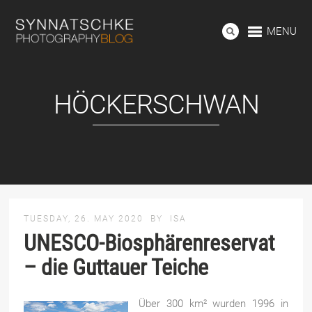
MENU
HÖCKERSCHWAN
TUESDAY, 26. MAY 2020
BY
ISA
UNESCO-Biosphärenreservat
– die Guttauer Teiche
Über 300 km² wurden 1996 in