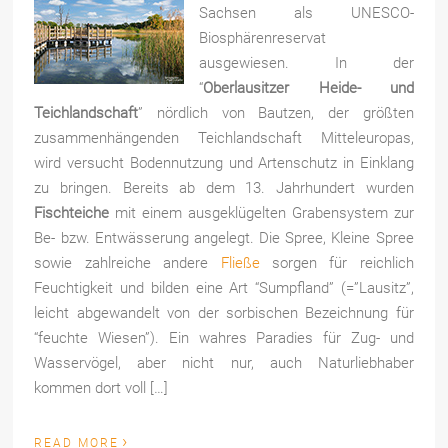
Sachsen als UNESCO-
Biosphärenreservat
ausgewiesen. In der
“
Oberlausitzer Heide- und
Teichlandschaft
” nördlich von Bautzen, der größten
zusammenhängenden Teichlandschaft Mitteleuropas,
wird versucht Bodennutzung und Artenschutz in Einklang
zu bringen. Bereits ab dem 13. Jahrhundert wurden
Fischteiche
mit einem ausgeklügelten Grabensystem zur
Be- bzw. Entwässerung angelegt. Die Spree, Kleine Spree
sowie zahlreiche andere
Fließe
sorgen für reichlich
Feuchtigkeit und bilden eine Art “Sumpfland” (=”Lausitz”,
leicht abgewandelt von der sorbischen Bezeichnung für
“feuchte Wiesen”). Ein wahres Paradies für Zug- und
Wasservögel, aber nicht nur, auch Naturliebhaber
kommen dort voll […]
›
READ MORE