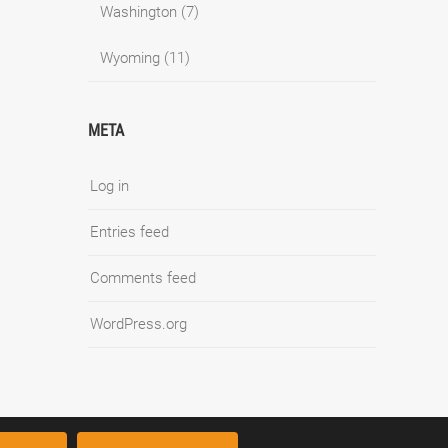
Washington
(7)
Wyoming
(11)
META
Log in
Entries feed
Comments feed
WordPress.org