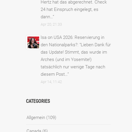
Hertz hat das abgerechnet. Check
24 hat Einspruch eingelegt, es
dann…
”
Apr 20, 21:33
Isa
on
USA 2026: Reservierung in
den Nationalparks?
: “
Lieben Dank für
das Update! Stimmt, das wurde im
Arches (und im Yosemite!)
tatsächlich nur wenige Tage nach
diesem Post…
”
Apr 14, 11:42
CATEGORIES
Allgemein
(109)
Canada
(6)