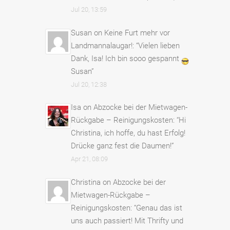
Jul 20, 13:59
Susan
on
Keine Furt mehr vor
Landmannalaugar!
: “
Vielen lieben
Dank, Isa! Ich bin sooo gespannt
Susan
”
Jul 20, 12:38
Isa
on
Abzocke bei der Mietwagen-
Rückgabe – Reinigungskosten
: “
Hi
Christina, ich hoffe, du hast Erfolg!
Drücke ganz fest die Daumen!
”
Apr 21, 08:09
Christina
on
Abzocke bei der
Mietwagen-Rückgabe –
Reinigungskosten
: “
Genau das ist
uns auch passiert! Mit Thrifty und