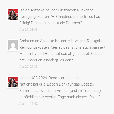
Isa
on
Abzocke bei der Mietwagen-Rückgabe –
Reinigungskosten
: “
Hi Christina, ich hoffe, du hast
Erfolg! Drücke ganz fest die Daumen!
”
Apr 21, 08:09
Christina
on
Abzocke bei der Mietwagen-Rückgabe –
Reinigungskosten
: “
Genau das ist uns auch passiert!
Mit Thrifty und Hertz hat das abgerechnet. Check 24
hat Einspruch eingelegt, es dann…
”
Apr 20, 21:33
Isa
on
USA 2026: Reservierung in den
Nationalparks?
: “
Lieben Dank für das Update!
Stimmt, das wurde im Arches (und im Yosemite!)
tatsächlich nur wenige Tage nach diesem Post…
”
Apr 14, 11:42