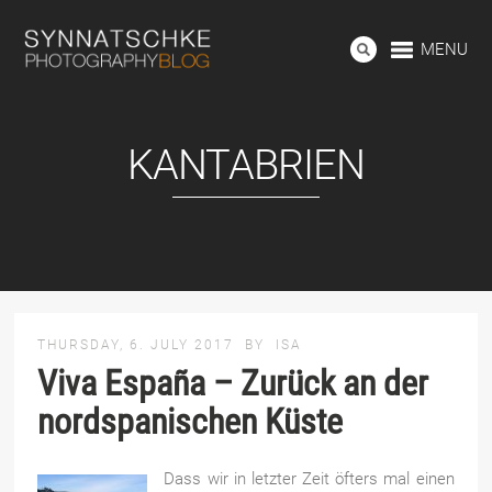
MENU
KANTABRIEN
THURSDAY, 6. JULY 2017
BY
ISA
Viva España – Zurück an der
nordspanischen Küste
Dass wir in letzter Zeit öfters mal einen