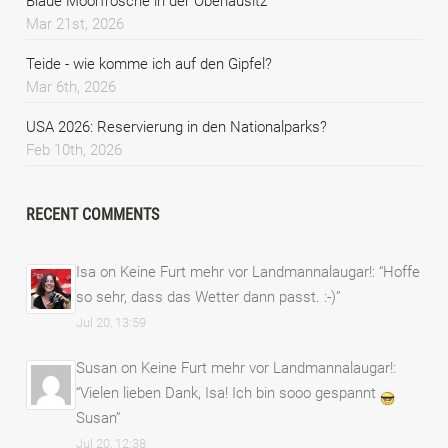
Blaue Moorfrösche in der Oberlausitz
Mar 21st, 2026
Teide - wie komme ich auf den Gipfel?
Mar 6th, 2026
USA 2026: Reservierung in den Nationalparks?
Feb 10th, 2026
RECENT COMMENTS
Isa
on
Keine Furt mehr vor Landmannalaugar!
: “
Hoffe
so sehr, dass das Wetter dann passt. :-)
”
Jul 20, 13:59
Susan
on
Keine Furt mehr vor Landmannalaugar!
:
“
Vielen lieben Dank, Isa! Ich bin sooo gespannt
Susan
”
Jul 20, 12:38