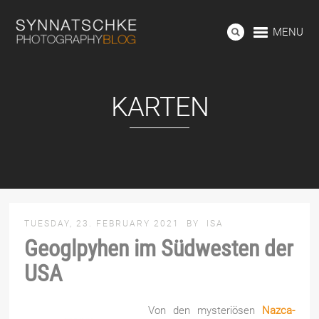
MENU
KARTEN
TUESDAY, 23. FEBRUARY 2021
BY
ISA
Geoglpyhen im Südwesten der
USA
Von den mysteriösen
Nazca-