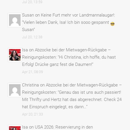
Jul 20, 13:59
Susan
on
Keine Furt mehr vor Landmannalaugar!
:
“
Vielen lieben Dank, Isa! Ich bin sooo gespannt
Susan
”
Jul 20, 12:38
Isa
on
Abzocke bei der Mietwagen-Rückgabe –
Reinigungskosten
: “
Hi Christina, ich hoffe, du hast
Erfolg! Drücke ganz fest die Daumen!
”
Apr 21, 08:09
Christina
on
Abzocke bei der Mietwagen-Rückgabe –
Reinigungskosten
: “
Genau das ist uns auch passiert!
Mit Thrifty und Hertz hat das abgerechnet. Check 24
hat Einspruch eingelegt, es dann…
”
Apr 20, 21:33
Isa
on
USA 2026: Reservierung in den