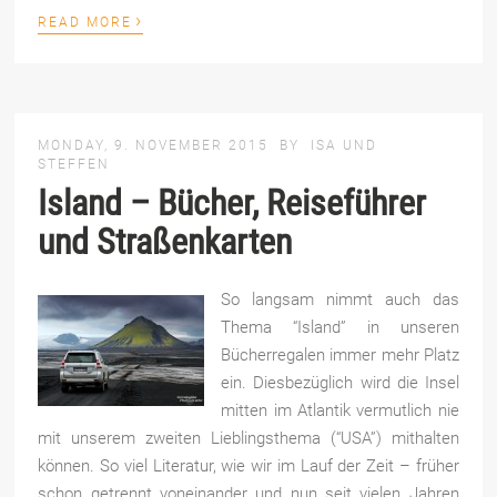
›
READ MORE
MONDAY, 9. NOVEMBER 2015
BY
ISA UND
STEFFEN
Island – Bücher, Reiseführer
und Straßenkarten
So langsam nimmt auch das
Thema “Island” in unseren
Bücherregalen immer mehr Platz
ein. Diesbezüglich wird die Insel
mitten im Atlantik vermutlich nie
mit unserem zweiten Lieblingsthema (“USA”) mithalten
können. So viel Literatur, wie wir im Lauf der Zeit – früher
schon getrennt voneinander und nun seit vielen Jahren