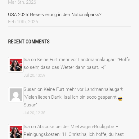
Mar 6th, 2026
USA 2026: Reservierung in den Nationalparks?
Feb 10th, 2026
RECENT COMMENTS
Isa
on
Keine Furt mehr vor Landmannalaugar!
: “
Hoffe
so sehr, dass das Wetter dann passt. :-)
”
Jul 20, 13:59
Susan
on
Keine Furt mehr vor Landmannalaugar!
:
“
Vielen lieben Dank, Isa! Ich bin sooo gespannt
Susan
”
Jul 20, 12:38
Isa
on
Abzocke bei der Mietwagen-Rückgabe –
Reinigungskosten
: “
Hi Christina, ich hoffe, du hast