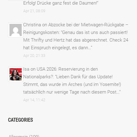
Erfolg! Drücke ganz fest die Daumen!
”
Apr 21, 08:09
Christina
on
Abzocke bei der Mietwagen-Rückgabe –
Reinigungskosten
: “
Genau das ist uns auch passiert!
Mit Thrifty und Hertz hat das abgerechnet. Check 24
hat Einspruch eingelegt, es dann…
”
Apr 20, 21:33
Isa
on
USA 2026: Reservierung in den
Nationalparks?
: “
Lieben Dank für das Update!
Stimmt, das wurde im Arches (und im Yosemite!)
tatsächlich nur wenige Tage nach diesem Post…
”
Apr 14, 11:42
CATEGORIES