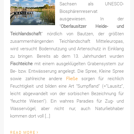
Sachsen als UNESCO-
Biosphärenreservat
ausgewiesen. In der
“
Oberlausitzer Heide- und
Teichlandschaft
” nördlich von Bautzen, der größten
zusammenhängenden Teichlandschaft Mitteleuropas,
wird versucht Bodennutzung und Artenschutz in Einklang
zu bringen. Bereits ab dem 13. Jahrhundert wurden
Fischteiche
mit einem ausgeklügelten Grabensystem zur
Be- bzw. Entwässerung angelegt. Die Spree, Kleine Spree
sowie zahlreiche andere
Fließe
sorgen für reichlich
Feuchtigkeit und bilden eine Art “Sumpfland” (=”Lausitz”,
leicht abgewandelt von der sorbischen Bezeichnung für
“feuchte Wiesen”). Ein wahres Paradies für Zug- und
Wasservögel, aber nicht nur, auch Naturliebhaber
kommen dort voll […]
›
READ MORE