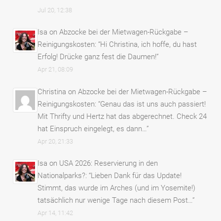
Jul 20, 12:38
Isa
on
Abzocke bei der Mietwagen-Rückgabe –
Reinigungskosten
: “
Hi Christina, ich hoffe, du hast
Erfolg! Drücke ganz fest die Daumen!
”
Apr 21, 08:09
Christina
on
Abzocke bei der Mietwagen-Rückgabe –
Reinigungskosten
: “
Genau das ist uns auch passiert!
Mit Thrifty und Hertz hat das abgerechnet. Check 24
hat Einspruch eingelegt, es dann…
”
Apr 20, 21:33
Isa
on
USA 2026: Reservierung in den
Nationalparks?
: “
Lieben Dank für das Update!
Stimmt, das wurde im Arches (und im Yosemite!)
tatsächlich nur wenige Tage nach diesem Post…
”
Apr 14, 11:42