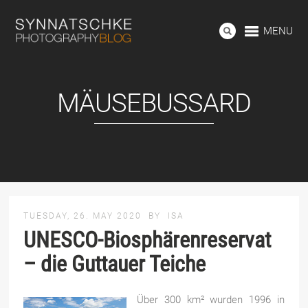
MENU
MÄUSEBUSSARD
TUESDAY, 26. MAY 2020
BY
ISA
UNESCO-Biosphärenreservat
– die Guttauer Teiche
Über 300 km² wurden 1996 in