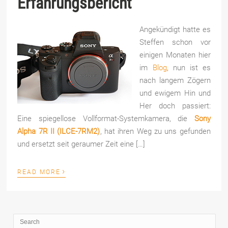
Erfahrungsbericht
Angekündigt hatte es
Steffen schon vor
einigen Monaten hier
im
Blog
, nun ist es
nach langem Zögern
und ewigem Hin und
Her doch passiert:
Eine spiegellose Vollformat-Systemkamera, die
Sony
Alpha 7R II (ILCE-7RM2)
, hat ihren Weg zu uns gefunden
und ersetzt seit geraumer Zeit eine […]
›
READ MORE