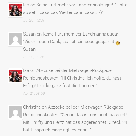
Isa
on
Keine Furt mehr vor Landmannalaugar!
: “
Hoffe
so sehr, dass das Wetter dann passt. :-)
”
Jul 20, 13:59
Susan
on
Keine Furt mehr vor Landmannalaugar!
:
“
Vielen lieben Dank, Isa! Ich bin sooo gespannt
Susan
”
Jul 20, 12:38
Isa
on
Abzocke bei der Mietwagen-Rückgabe –
Reinigungskosten
: “
Hi Christina, ich hoffe, du hast
Erfolg! Drücke ganz fest die Daumen!
”
Apr 21, 08:09
Christina
on
Abzocke bei der Mietwagen-Rückgabe –
Reinigungskosten
: “
Genau das ist uns auch passiert!
Mit Thrifty und Hertz hat das abgerechnet. Check 24
hat Einspruch eingelegt, es dann…
”