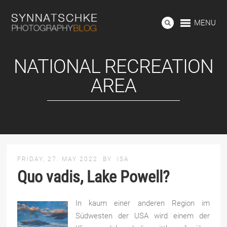
MENU
NATIONAL RECREATION
AREA
FRIDAY, 27. MAY 2022
BY
ISA
Quo vadis, Lake Powell?
In kaum einer anderen Region im
Südwesten der USA wird einem der