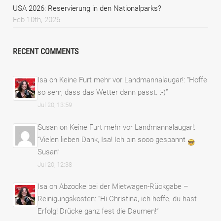
USA 2026: Reservierung in den Nationalparks?
Feb 10th, 2026
RECENT COMMENTS
Isa
on
Keine Furt mehr vor Landmannalaugar!
: “
Hoffe
so sehr, dass das Wetter dann passt. :-)
”
Jul 20, 13:59
Susan
on
Keine Furt mehr vor Landmannalaugar!
:
“
Vielen lieben Dank, Isa! Ich bin sooo gespannt
Susan
”
Jul 20, 12:38
Isa
on
Abzocke bei der Mietwagen-Rückgabe –
Reinigungskosten
: “
Hi Christina, ich hoffe, du hast
Erfolg! Drücke ganz fest die Daumen!
”