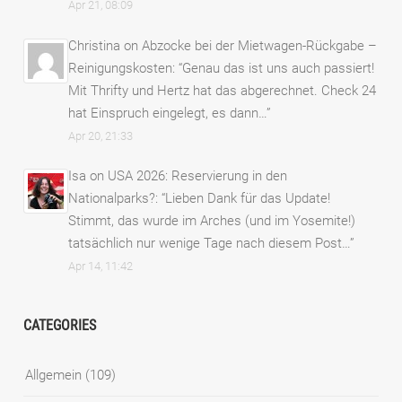
Apr 21, 08:09
Christina
on
Abzocke bei der Mietwagen-Rückgabe –
Reinigungskosten
: “
Genau das ist uns auch passiert!
Mit Thrifty und Hertz hat das abgerechnet. Check 24
hat Einspruch eingelegt, es dann…
”
Apr 20, 21:33
Isa
on
USA 2026: Reservierung in den
Nationalparks?
: “
Lieben Dank für das Update!
Stimmt, das wurde im Arches (und im Yosemite!)
tatsächlich nur wenige Tage nach diesem Post…
”
Apr 14, 11:42
CATEGORIES
Allgemein
(109)