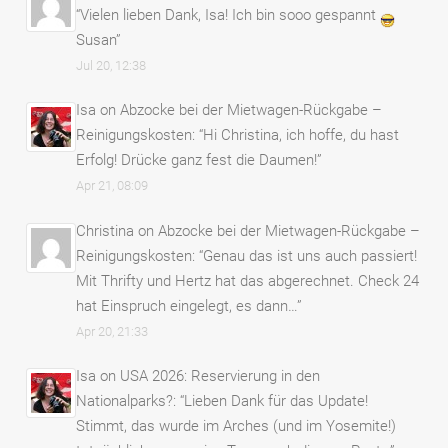
“
Vielen lieben Dank, Isa! Ich bin sooo gespannt
Susan
”
Jul 20, 12:38
Isa
on
Abzocke bei der Mietwagen-Rückgabe –
Reinigungskosten
: “
Hi Christina, ich hoffe, du hast
Erfolg! Drücke ganz fest die Daumen!
”
Apr 21, 08:09
Christina
on
Abzocke bei der Mietwagen-Rückgabe –
Reinigungskosten
: “
Genau das ist uns auch passiert!
Mit Thrifty und Hertz hat das abgerechnet. Check 24
hat Einspruch eingelegt, es dann…
”
Apr 20, 21:33
Isa
on
USA 2026: Reservierung in den
Nationalparks?
: “
Lieben Dank für das Update!
Stimmt, das wurde im Arches (und im Yosemite!)