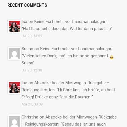
RECENT COMMENTS
Isa
on
Keine Furt mehr vor Landmannalaugar!
:
“
Hoffe so sehr, dass das Wetter dann passt. :-)
”
Jul 20, 13:59
Susan
on
Keine Furt mehr vor Landmannalaugar!
:
“
Vielen lieben Dank, Isa! Ich bin sooo gespannt
Susan
”
Jul 20, 12:38
Isa
on
Abzocke bei der Mietwagen-Rückgabe –
Reinigungskosten
: “
Hi Christina, ich hoffe, du hast
Erfolg! Drücke ganz fest die Daumen!
”
Apr 21, 08:09
Christina
on
Abzocke bei der Mietwagen-Rückgabe
– Reinigungskosten
: “
Genau das ist uns auch