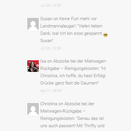
Jul 20, 13:59
Susan
on
Keine Furt mehr vor
Landmannalaugar!
: “
Vielen lieben
Dank, Isa! Ich bin sooo gespannt
Susan
”
Jul 20, 12:38
Isa
on
Abzocke bei der Mietwagen-
Rückgabe – Reinigungskosten
: “
Hi
Christina, ich hoffe, du hast Erfolg!
Drücke ganz fest die Daumen!
”
Apr 21, 08:09
Christina
on
Abzocke bei der
Mietwagen-Rückgabe –
Reinigungskosten
: “
Genau das ist
uns auch passiert! Mit Thrifty und