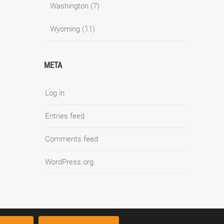
Washington
(7)
Wyoming
(11)
META
Log in
Entries feed
Comments feed
WordPress.org