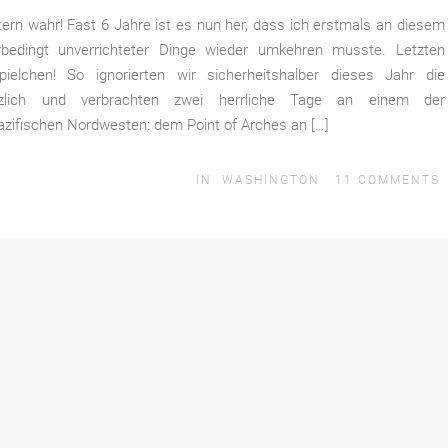
ern wahr! Fast 6 Jahre ist es nun her, dass ich erstmals an diesem
rbedingt unverrichteter Dinge wieder umkehren musste. Letzten
pielchen! So ignorierten wir sicherheitshalber dieses Jahr die
gänzlich und verbrachten zwei herrliche Tage an einem der
azifischen Nordwesten: dem Point of Arches an […]
IN
WASHINGTON
11
COMMENTS