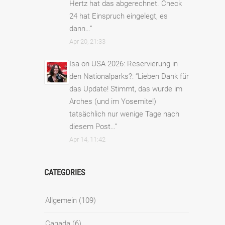
Hertz hat das abgerechnet. Check
24 hat Einspruch eingelegt, es
dann…
”
Apr 20, 21:33
Isa
on
USA 2026: Reservierung in
den Nationalparks?
: “
Lieben Dank für
das Update! Stimmt, das wurde im
Arches (und im Yosemite!)
tatsächlich nur wenige Tage nach
diesem Post…
”
Apr 14, 11:42
CATEGORIES
Allgemein
(109)
Canada
(6)