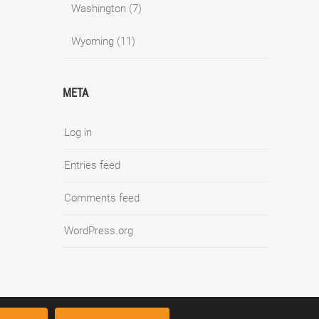
Washington
(7)
Wyoming
(11)
META
Log in
Entries feed
Comments feed
WordPress.org