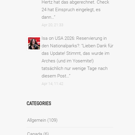
Hertz hat das abgerechnet. Check
24 hat Einspruch eingelegt, es
dann…
”
Apr 20, 21:33
Isa
on
USA 2026: Reservierung in
den Nationalparks?
: “
Lieben Dank für
das Update! Stimmt, das wurde im
Arches (und im Yosemite!)
tatsächlich nur wenige Tage nach
diesem Post…
”
Apr 14, 11:42
CATEGORIES
Allgemein
(109)
Canada
(6)