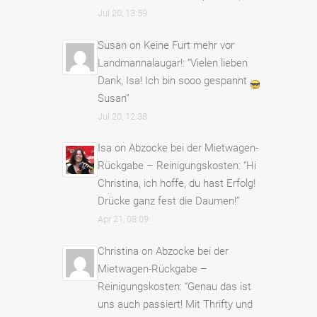
Jul 20, 13:59
Susan
on
Keine Furt mehr vor
Landmannalaugar!
: “
Vielen lieben
Dank, Isa! Ich bin sooo gespannt
Susan
”
Jul 20, 12:38
Isa
on
Abzocke bei der Mietwagen-
Rückgabe – Reinigungskosten
: “
Hi
Christina, ich hoffe, du hast Erfolg!
Drücke ganz fest die Daumen!
”
Apr 21, 08:09
Christina
on
Abzocke bei der
Mietwagen-Rückgabe –
Reinigungskosten
: “
Genau das ist
uns auch passiert! Mit Thrifty und