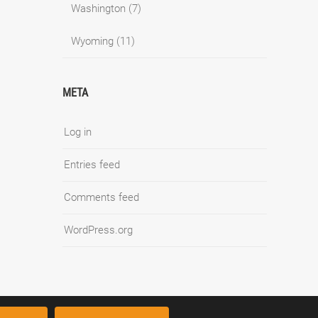
Washington
(7)
Wyoming
(11)
META
Log in
Entries feed
Comments feed
WordPress.org