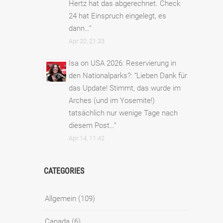
Hertz hat das abgerechnet. Check
24 hat Einspruch eingelegt, es
dann…
”
Apr 20, 21:33
Isa
on
USA 2026: Reservierung in
den Nationalparks?
: “
Lieben Dank für
das Update! Stimmt, das wurde im
Arches (und im Yosemite!)
tatsächlich nur wenige Tage nach
diesem Post…
”
Apr 14, 11:42
CATEGORIES
Allgemein
(109)
Canada
(6)