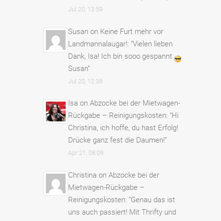
Jul 20, 13:59
Susan
on
Keine Furt mehr vor
Landmannalaugar!
: “
Vielen lieben
Dank, Isa! Ich bin sooo gespannt
Susan
”
Jul 20, 12:38
Isa
on
Abzocke bei der Mietwagen-
Rückgabe – Reinigungskosten
: “
Hi
Christina, ich hoffe, du hast Erfolg!
Drücke ganz fest die Daumen!
”
Apr 21, 08:09
Christina
on
Abzocke bei der
Mietwagen-Rückgabe –
Reinigungskosten
: “
Genau das ist
uns auch passiert! Mit Thrifty und