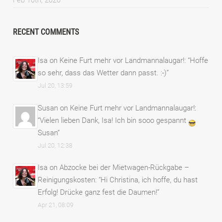
Feb 10th, 2026
RECENT COMMENTS
Isa
on
Keine Furt mehr vor Landmannalaugar!
: “
Hoffe
so sehr, dass das Wetter dann passt. :-)
”
Jul 20, 13:59
Susan
on
Keine Furt mehr vor Landmannalaugar!
:
“
Vielen lieben Dank, Isa! Ich bin sooo gespannt
Susan
”
Jul 20, 12:38
Isa
on
Abzocke bei der Mietwagen-Rückgabe –
Reinigungskosten
: “
Hi Christina, ich hoffe, du hast
Erfolg! Drücke ganz fest die Daumen!
”
Apr 21, 08:09