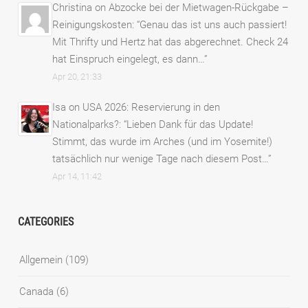
Christina
on
Abzocke bei der Mietwagen-Rückgabe –
Reinigungskosten
: “
Genau das ist uns auch passiert!
Mit Thrifty und Hertz hat das abgerechnet. Check 24
hat Einspruch eingelegt, es dann…
”
Apr 20, 21:33
Isa
on
USA 2026: Reservierung in den
Nationalparks?
: “
Lieben Dank für das Update!
Stimmt, das wurde im Arches (und im Yosemite!)
tatsächlich nur wenige Tage nach diesem Post…
”
Apr 14, 11:42
CATEGORIES
Allgemein
(109)
Canada
(6)