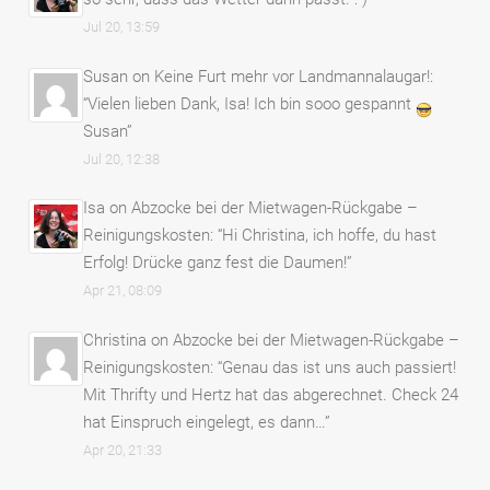
Jul 20, 13:59
Susan
on
Keine Furt mehr vor Landmannalaugar!
:
“
Vielen lieben Dank, Isa! Ich bin sooo gespannt
Susan
”
Jul 20, 12:38
Isa
on
Abzocke bei der Mietwagen-Rückgabe –
Reinigungskosten
: “
Hi Christina, ich hoffe, du hast
Erfolg! Drücke ganz fest die Daumen!
”
Apr 21, 08:09
Christina
on
Abzocke bei der Mietwagen-Rückgabe –
Reinigungskosten
: “
Genau das ist uns auch passiert!
Mit Thrifty und Hertz hat das abgerechnet. Check 24
hat Einspruch eingelegt, es dann…
”
Apr 20, 21:33