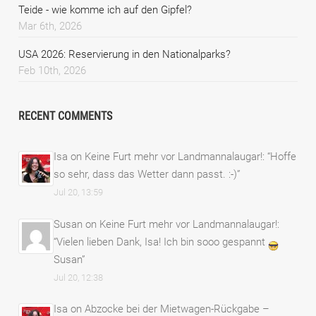
Teide - wie komme ich auf den Gipfel?
Mar 6th, 2026
USA 2026: Reservierung in den Nationalparks?
Feb 10th, 2026
RECENT COMMENTS
Isa
on
Keine Furt mehr vor Landmannalaugar!
: “
Hoffe
so sehr, dass das Wetter dann passt. :-)
”
Jul 20, 13:59
Susan
on
Keine Furt mehr vor Landmannalaugar!
:
“
Vielen lieben Dank, Isa! Ich bin sooo gespannt
Susan
”
Jul 20, 12:38
Isa
on
Abzocke bei der Mietwagen-Rückgabe –