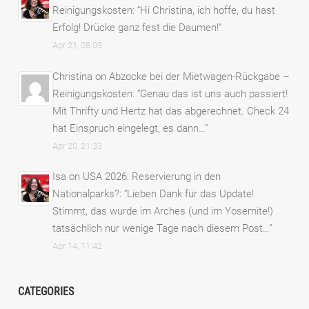
Reinigungskosten
: “
Hi Christina, ich hoffe, du hast
Erfolg! Drücke ganz fest die Daumen!
”
Apr 21, 08:09
Christina
on
Abzocke bei der Mietwagen-Rückgabe –
Reinigungskosten
: “
Genau das ist uns auch passiert!
Mit Thrifty und Hertz hat das abgerechnet. Check 24
hat Einspruch eingelegt, es dann…
”
Apr 20, 21:33
Isa
on
USA 2026: Reservierung in den
Nationalparks?
: “
Lieben Dank für das Update!
Stimmt, das wurde im Arches (und im Yosemite!)
tatsächlich nur wenige Tage nach diesem Post…
”
Apr 14, 11:42
CATEGORIES