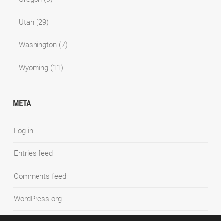
Utah
(29)
Washington
(7)
Wyoming
(11)
META
Log in
Entries feed
Comments feed
WordPress.org