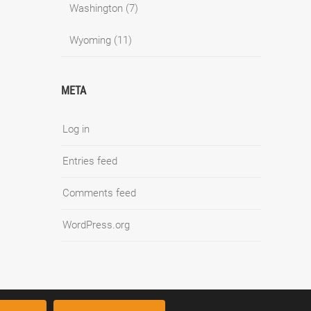
Washington
(7)
Wyoming
(11)
META
Log in
Entries feed
Comments feed
WordPress.org