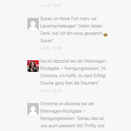
Jul 20, 13:59
Susan
on
Keine Furt mehr vor
Landmannalaugar!
: “
Vielen lieben
Dank, Isa! Ich bin sooo gespannt
Susan
”
Jul 20, 12:38
Isa
on
Abzocke bei der Mietwagen-
Rückgabe – Reinigungskosten
: “
Hi
Christina, ich hoffe, du hast Erfolg!
Drücke ganz fest die Daumen!
”
Apr 21, 08:09
Christina
on
Abzocke bei der
Mietwagen-Rückgabe –
Reinigungskosten
: “
Genau das ist
uns auch passiert! Mit Thrifty und