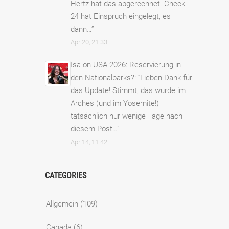
Hertz hat das abgerechnet. Check
24 hat Einspruch eingelegt, es
dann…
”
Apr 20, 21:33
Isa
on
USA 2026: Reservierung in
den Nationalparks?
: “
Lieben Dank für
das Update! Stimmt, das wurde im
Arches (und im Yosemite!)
tatsächlich nur wenige Tage nach
diesem Post…
”
Apr 14, 11:42
CATEGORIES
Allgemein
(109)
Canada
(6)