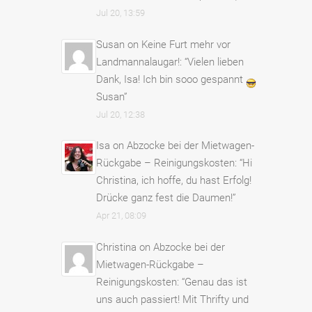
Jul 20, 13:59
Susan
on
Keine Furt mehr vor
Landmannalaugar!
: “
Vielen lieben
Dank, Isa! Ich bin sooo gespannt
Susan
”
Jul 20, 12:38
Isa
on
Abzocke bei der Mietwagen-
Rückgabe – Reinigungskosten
: “
Hi
Christina, ich hoffe, du hast Erfolg!
Drücke ganz fest die Daumen!
”
Apr 21, 08:09
Christina
on
Abzocke bei der
Mietwagen-Rückgabe –
Reinigungskosten
: “
Genau das ist
uns auch passiert! Mit Thrifty und