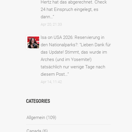
Hertz hat das abgerechnet. Check
24 hat Einspruch eingelegt, es
dann…
”
Apr 20, 21:33
Isa
on
USA 2026: Reservierung in
den Nationalparks?
: “
Lieben Dank für
das Update! Stimmt, das wurde im
Arches (und im Yosemite!)
tatsächlich nur wenige Tage nach
diesem Post…
”
Apr 14, 11:42
CATEGORIES
Allgemein
(109)
Canada
(6)