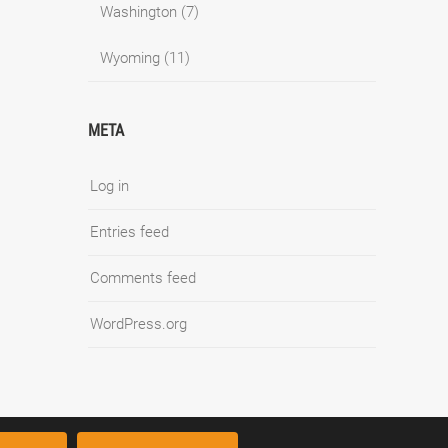
Washington
(7)
Wyoming
(11)
META
Log in
Entries feed
Comments feed
WordPress.org