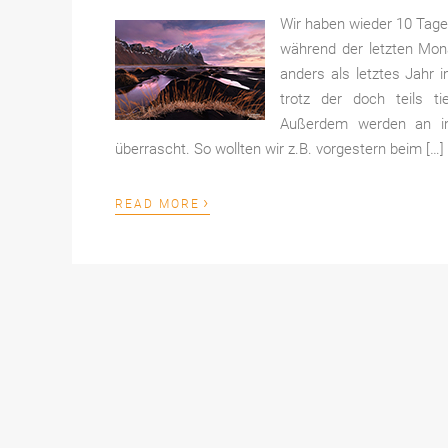
Wir haben wieder 10 Tage 
während der letzten Mona
anders als letztes Jahr 
trotz der doch teils t
Außerdem werden an im
überrascht. So wollten wir z.B. vorgestern beim […]
›
READ MORE