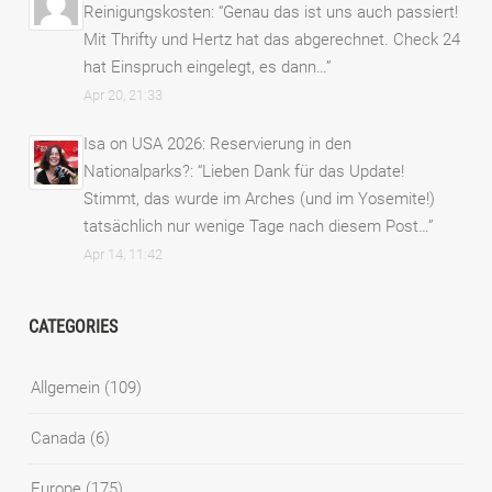
Reinigungskosten
: “
Genau das ist uns auch passiert!
Mit Thrifty und Hertz hat das abgerechnet. Check 24
hat Einspruch eingelegt, es dann…
”
Apr 20, 21:33
Isa
on
USA 2026: Reservierung in den
Nationalparks?
: “
Lieben Dank für das Update!
Stimmt, das wurde im Arches (und im Yosemite!)
tatsächlich nur wenige Tage nach diesem Post…
”
Apr 14, 11:42
CATEGORIES
Allgemein
(109)
Canada
(6)
Europe
(175)