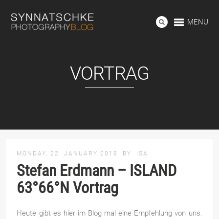
MENU
VORTRAG
MONDAY, 22. JANUARY 2018
BY
ISA
Stefan Erdmann – ISLAND
63°66°N Vortrag
Heute gibt es hier im Blog mal eine Empfehlung von uns.