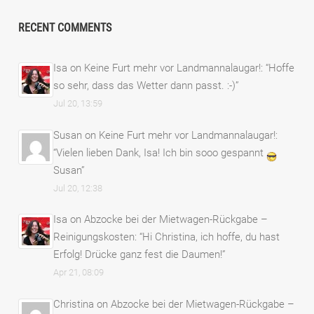
RECENT COMMENTS
Isa
on
Keine Furt mehr vor Landmannalaugar!
: “
Hoffe
so sehr, dass das Wetter dann passt. :-)
”
Jul 20, 13:59
Susan
on
Keine Furt mehr vor Landmannalaugar!
:
“
Vielen lieben Dank, Isa! Ich bin sooo gespannt
Susan
”
Jul 20, 12:38
Isa
on
Abzocke bei der Mietwagen-Rückgabe –
Reinigungskosten
: “
Hi Christina, ich hoffe, du hast
Erfolg! Drücke ganz fest die Daumen!
”
Apr 21, 08:09
Christina
on
Abzocke bei der Mietwagen-Rückgabe –