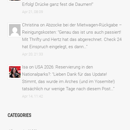
Erfolg! Drücke ganz fest die Daumen!
”
Apr 21, 08:09
Christina
on
Abzocke bei der Mietwagen-Rückgabe –
Reinigungskosten
: “
Genau das ist uns auch passiert!
Mit Thrifty und Hertz hat das abgerechnet. Check 24
hat Einspruch eingelegt, es dann…
”
Apr 20, 21:33
Isa
on
USA 2026: Reservierung in den
Nationalparks?
: “
Lieben Dank für das Update!
Stimmt, das wurde im Arches (und im Yosemite!)
tatsächlich nur wenige Tage nach diesem Post…
”
Apr 14, 11:42
CATEGORIES