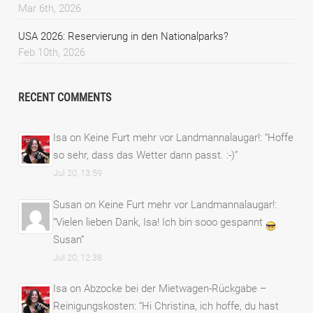
Mar 6th, 2026
USA 2026: Reservierung in den Nationalparks?
Feb 10th, 2026
RECENT COMMENTS
Isa
on
Keine Furt mehr vor Landmannalaugar!
: “
Hoffe
so sehr, dass das Wetter dann passt. :-)
”
Jul 20, 13:59
Susan
on
Keine Furt mehr vor Landmannalaugar!
:
“
Vielen lieben Dank, Isa! Ich bin sooo gespannt
Susan
”
Jul 20, 12:38
Isa
on
Abzocke bei der Mietwagen-Rückgabe –
Reinigungskosten
: “
Hi Christina, ich hoffe, du hast