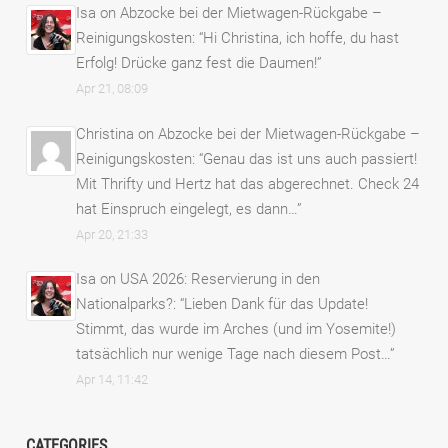
Isa
on
Abzocke bei der Mietwagen-Rückgabe –
Reinigungskosten
: “
Hi Christina, ich hoffe, du hast
Erfolg! Drücke ganz fest die Daumen!
”
Apr 21, 08:09
Christina
on
Abzocke bei der Mietwagen-Rückgabe –
Reinigungskosten
: “
Genau das ist uns auch passiert!
Mit Thrifty und Hertz hat das abgerechnet. Check 24
hat Einspruch eingelegt, es dann…
”
Apr 20, 21:33
Isa
on
USA 2026: Reservierung in den
Nationalparks?
: “
Lieben Dank für das Update!
Stimmt, das wurde im Arches (und im Yosemite!)
tatsächlich nur wenige Tage nach diesem Post…
”
Apr 14, 11:42
CATEGORIES