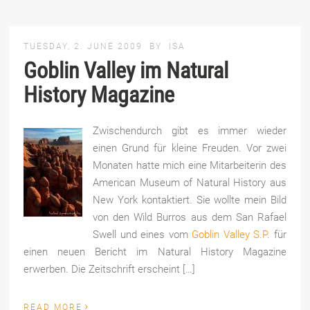
TUESDAY, 2. JUNE 2009
BY
ISA
Goblin Valley im Natural
History Magazine
Zwischendurch gibt es immer wieder
einen Grund für kleine Freuden. Vor zwei
Monaten hatte mich eine Mitarbeiterin des
American Museum of Natural History aus
New York kontaktiert. Sie wollte mein Bild
von den Wild Burros aus dem San Rafael
Swell und eines vom
Goblin Valley S.P.
für
einen neuen Bericht im Natural History Magazine
erwerben. Die Zeitschrift erscheint […]
›
READ MORE