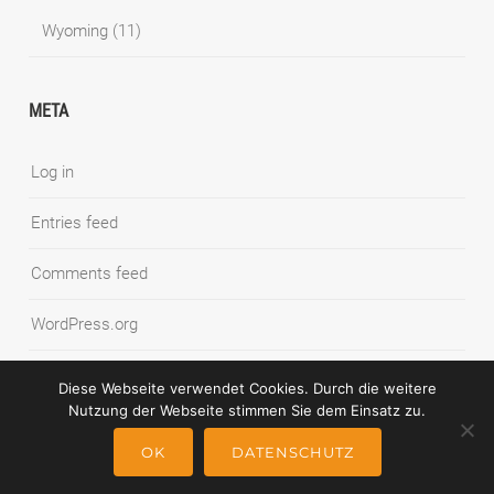
Wyoming
(11)
META
Log in
Entries feed
Comments feed
WordPress.org
Diese Webseite verwendet Cookies. Durch die weitere
Nutzung der Webseite stimmen Sie dem Einsatz zu.
© COPYRIGHT SYNNATSCHKE PHOTOGRAPHY BLOG
OK
DATENSCHUTZ
IMPRESSUM
DATENSCHUTZ