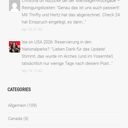
Christina
on
Abzocke bei der Mietwagen-Rückgabe –
Reinigungskosten
: “
Genau das ist uns auch passiert!
Mit Thrifty und Hertz hat das abgerechnet. Check 24
hat Einspruch eingelegt, es dann…
”
Apr 20, 21:33
Isa
on
USA 2026: Reservierung in den
Nationalparks?
: “
Lieben Dank für das Update!
Stimmt, das wurde im Arches (und im Yosemite!)
tatsächlich nur wenige Tage nach diesem Post…
”
Apr 14, 11:42
CATEGORIES
Allgemein
(109)
Canada
(6)