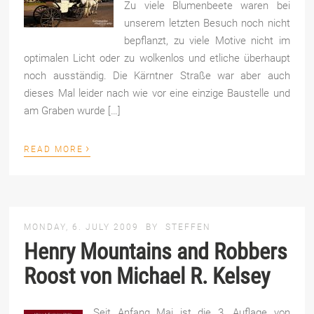
Zu viele Blumenbeete waren bei
unserem letzten Besuch noch nicht
bepflanzt, zu viele Motive nicht im
optimalen Licht oder zu wolkenlos und etliche überhaupt
noch ausständig. Die Kärntner Straße war aber auch
dieses Mal leider nach wie vor eine einzige Baustelle und
am Graben wurde […]
›
READ MORE
MONDAY, 6. JULY 2009
BY
STEFFEN
Henry Mountains and Robbers
Roost von Michael R. Kelsey
Seit Anfang Mai ist die 3. Auflage von