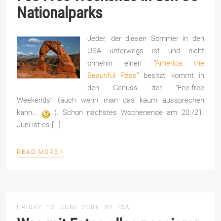
Nationalparks
Jeder, der diesen Sommer in den
USA unterwegs ist und nicht
ohnehin einen “
America the
Beautiful Pass
” besitzt, kommt in
den Genuss der “Fee-free
Weekends” (auch wenn man das kaum aussprechen
kann…
). Schon nächstes Wochenende am 20./21.
Juni ist es […]
›
READ MORE
FRIDAY, 12. JUNE 2009
BY
ISA