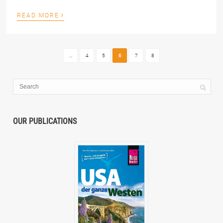
›
READ MORE
...
4
5
6
7
8
OUR PUBLICATIONS