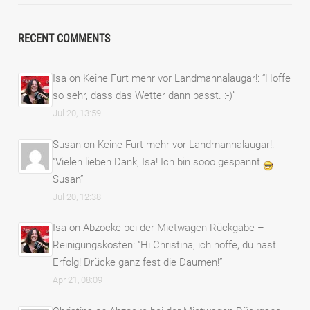
RECENT COMMENTS
Isa
on
Keine Furt mehr vor Landmannalaugar!
: “
Hoffe
so sehr, dass das Wetter dann passt. :-)
”
Jul 20, 13:59
Susan
on
Keine Furt mehr vor Landmannalaugar!
:
“
Vielen lieben Dank, Isa! Ich bin sooo gespannt
Susan
”
Jul 20, 12:38
Isa
on
Abzocke bei der Mietwagen-Rückgabe –
Reinigungskosten
: “
Hi Christina, ich hoffe, du hast
Erfolg! Drücke ganz fest die Daumen!
”
Apr 21, 08:09