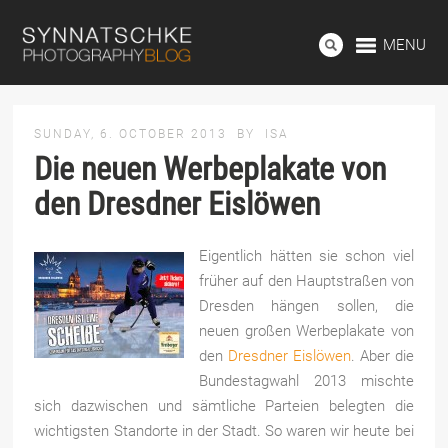
MENU
SUNDAY, 6. OCTOBER 2013
BY
ISA
Die neuen Werbeplakate von
den Dresdner Eislöwen
Eigentlich hätten sie schon viel
früher auf den Hauptstraßen von
Dresden hängen sollen, die
neuen großen Werbeplakate von
den
Dresdner Eislöwen
. Aber die
Bundestagwahl 2013 mischte
sich dazwischen und sämtliche Parteien belegten die
wichtigsten Standorte in der Stadt. So waren wir heute bei