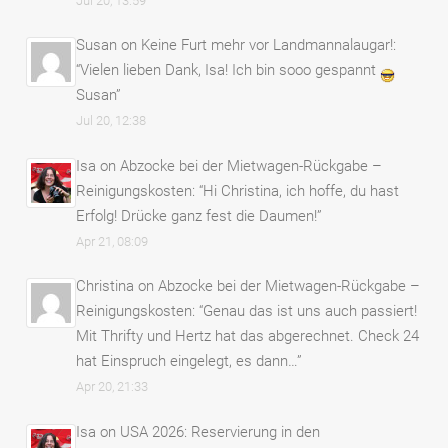
Jul 20, 13:59
Susan
on
Keine Furt mehr vor Landmannalaugar!
:
“
Vielen lieben Dank, Isa! Ich bin sooo gespannt
Susan
”
Jul 20, 12:38
Isa
on
Abzocke bei der Mietwagen-Rückgabe –
Reinigungskosten
: “
Hi Christina, ich hoffe, du hast
Erfolg! Drücke ganz fest die Daumen!
”
Apr 21, 08:09
Christina
on
Abzocke bei der Mietwagen-Rückgabe –
Reinigungskosten
: “
Genau das ist uns auch passiert!
Mit Thrifty und Hertz hat das abgerechnet. Check 24
hat Einspruch eingelegt, es dann…
”
Apr 20, 21:33
Isa
on
USA 2026: Reservierung in den