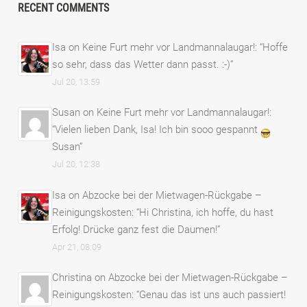
RECENT COMMENTS
Isa
on
Keine Furt mehr vor Landmannalaugar!
: “
Hoffe
so sehr, dass das Wetter dann passt. :-)
”
Jul 20, 13:59
Susan
on
Keine Furt mehr vor Landmannalaugar!
:
“
Vielen lieben Dank, Isa! Ich bin sooo gespannt
Susan
”
Jul 20, 12:38
Isa
on
Abzocke bei der Mietwagen-Rückgabe –
Reinigungskosten
: “
Hi Christina, ich hoffe, du hast
Erfolg! Drücke ganz fest die Daumen!
”
Apr 21, 08:09
Christina
on
Abzocke bei der Mietwagen-Rückgabe –
Reinigungskosten
: “
Genau das ist uns auch passiert!