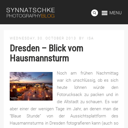
MENU
WEDNESDAY, 30. OCTOBER 2013
BY
ISA
Dresden – Blick vom
Hausmannsturm
Noch am frühen Nachmittag
war ich unschlüssig, ob es sich
heute lohnen würde den
Fotorucksack zu packen und in
die Altstadt zu schauen. Es war
aber einer der wenigen Tage im Jahr, an denen man die
“Blaue Stunde” von der Aussichtsplattform des
Hausmannsturms in Dresden fotografieren kann (auch so