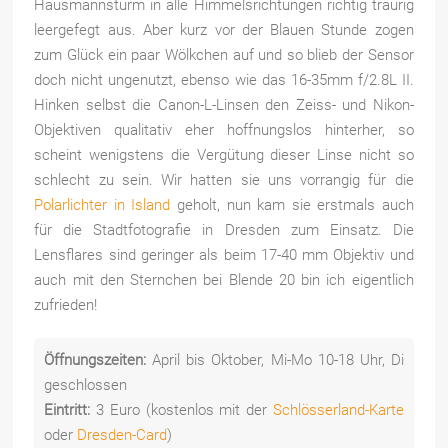
Hausmannsturm in alle Himmelsrichtungen richtig traurig
leergefegt aus. Aber kurz vor der Blauen Stunde zogen
zum Glück ein paar Wölkchen auf und so blieb der Sensor
doch nicht ungenutzt, ebenso wie das 16-35mm f/2.8L II.
Hinken selbst die Canon-L-Linsen den Zeiss- und Nikon-
Objektiven qualitativ eher hoffnungslos hinterher, so
scheint wenigstens die Vergütung dieser Linse nicht so
schlecht zu sein. Wir hatten sie uns vorrangig für die
Polarlichter in Island
geholt, nun kam sie erstmals auch
für die Stadtfotografie in Dresden zum Einsatz. Die
Lensflares sind geringer als beim 17-40 mm Objektiv und
auch mit den Sternchen bei Blende 20 bin ich eigentlich
zufrieden!
Öffnungszeiten:
April bis Oktober, Mi-Mo 10-18 Uhr, Di
geschlossen
Eintritt:
3 Euro (kostenlos mit der
Schlösserland-Karte
oder
Dresden-Card
)